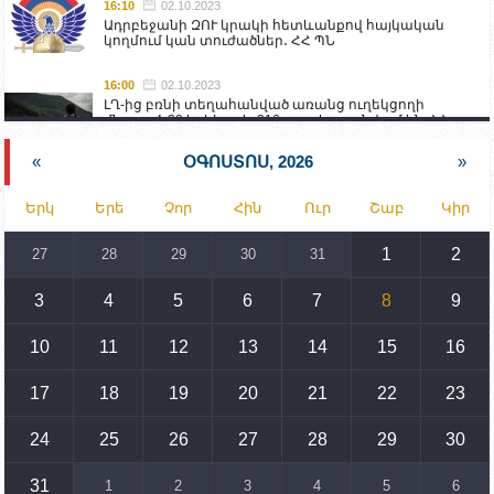
16:10
02.10.2023
Ադրբեջանի ԶՈՒ կրակի հետևանքով հայկական
կողմում կան տուժածներ․ ՀՀ ՊՆ
16:00
02.10.2023
ԼՂ-ից բռնի տեղահանված առանց ուղեկցողի
մնացած 20 երեխա և 216 տարեց գտնվում են ՀՀ
աշխատանքի և սոցիալական հարցերի
նախարարության հոգածության ներքո
«
ՕԳՈՍՏՈՍ, 2026
»
15:30
02.10.2023
Երկ
Երե
Չոր
Հին
Ուր
Շաբ
Կիր
Իրանը կողմ է տարածաշրջանի համար շահավետ
տրանսպորտային հաղորդակցությունների
զարգացմանը, սակայն ոչ՝ միջազգային
1
2
27
28
29
30
31
սահմանների փոփոխությանը
3
4
5
6
7
8
9
15:10
02.10.2023
Պետք է միջոցներ ձեռնարկել Ադրբեջանի կողմից
սպառնալիքները կասեցնելու համար. իսպանացի
10
11
12
13
14
15
16
պատգամավորը Գորիսում է
17
18
19
20
21
22
23
14:54
02.10.2023
Ադրբեջանի ԶՈՒ-ն կրակ է բացել Կութի հատվածում
տեղակայված հայկական դիրքերի անձնակազմի
24
25
26
27
28
29
30
համար սնունդ տեղափոխող մեքենայի
ուղղությամբ
31
1
2
3
4
5
6