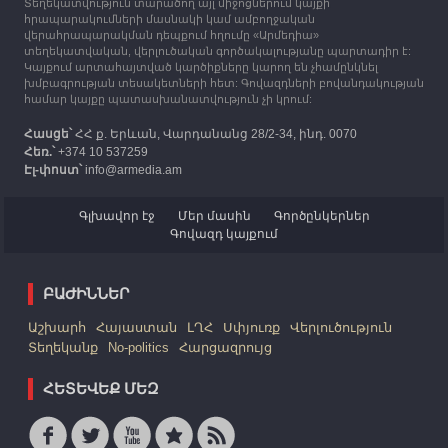
Տեղեկատվություն տարածող այլ միջոցներում կայքի
12:25
30.09.2023
հրապարակումների մասնակի կամ ամբողջական
Հայաստան է ժամանել բռնի տեղահանված 100
վերահրապարակման դեպքում հղումը «Արմեդիա»
հազար 417 արցախցի
տեղեկատվական, վերլուծական գործակալությանը պարտադիր է:
Կայքում արտահայտված կարծիքները կարող են չհամընկնել
խմբագրության տեսակետների հետ: Գովազդների բովանդակության
համար կայքը պատասխանատվություն չի կրում:
Հասցե՝
ՀՀ ք. Երևան, Վարդանանց 28/2-34, ինդ. 0070
Հեռ.՝
+374 10 537259
Էլ-փոստ՝
info@armedia.am
Գլխավոր էջ
Մեր մասին
Գործընկերներ
Գովազդ կայքում
ԲԱԺԻՆՆԵՐ
Աշխարհ
Հայաստան
ԼՂՀ
Սփյուռք
Վերլուծություն
Տեղեկանք
No-politics
Հարցազրույց
ՀԵՏԵՎԵՔ ՄԵԶ