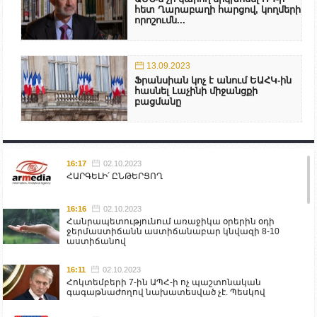
հետ Ղարաբաղի հարցով, կողմերի
որոշումն...
13.09.2023
Ֆրանսիան կոչ է անում ԵԱՀԿ-ին
հասնել Լաչինի միջանցքի
բացմանը
16:17
02.10.2023
ՀԱՐԳԵԼԻ՛ ԸՆԹԵՐՑՈՂ
16:16
02.10.2023
Հանրապետությունում առաջիկա օրերին օդի
ջերմաստիճանն աստիճանաբար կնվազի 8-10
աստիճանով
16:11
02.10.2023
Հոկտեմբերի 7-ին ԱՊՀ-ի ոչ պաշտոնական
գագաթնաժողով նախատեսված չէ. Պեսկով