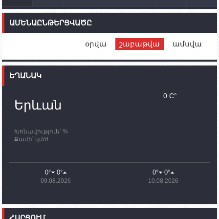
14:46
02.10.2023
Մեր երկրները միևնույն մարտահրավերներն
ԱՄԵՆԱԸՆԹԵՐՑՎԱԾԸ
ունեն. կիպրոսցի խորհրդարանականը՝ Ալեն
Սիմոնյանին
օրվա
շաբաթվա
ամսվա
12:00
02.10.2023
Ֆրանսիայի ԱԳ նախարարը կայցելի Հայաստան
ԵՂԱՆԱԿ
11:30
02.10.2023
Սամվել Շահրամանյանն ու մի խումբ
0 C°
պատասխանատուներ կմնան ԼՂ-ում՝ մինչև
Երևան
որոնողափրկարարական աշխատանքների
ավարտը
Խոնավություն՝ %
11:03
02.10.2023
Քամի՝ կմ/ժ
ՄԱԿ-ի առաքելությունը շատ, շատ, շատ օգտակար
է Արցախի անապատում. Ժան-Քրիստոֆ Բյուսոն
10:43
02.10.2023
0°
0°
0°
0°
Ադրբեջանի փոխվարչապետն այսօր կմեկնի
09.08.2026
10.08.2026
Ստեփանակերտ
10:07
02.10.2023
Սենատոր Գարի Փիթերսը ներկայացրել է
ՀԱՐՑՈՒՄ
օրինագիծ, որն արգելում է ԱՄՆ օգնությունն