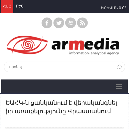
ՀԱՅ
РУС
ԵՐԵՎԱՆ
0 C°
ԵԱՀԿ-ն ցանկանում է վերականգնել
իր առաքելությունը Վրաստանում