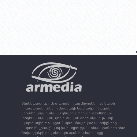
Տեղեկատվություն տարածող այլ միջոցներում կայքի
հրապարակումների մասնակի կամ ամբողջական
վերահրապարակման դեպքում հղումը «Արմեդիա»
տեղեկատվական, վերլուծական գործակալությանը
պարտադիր է: Կայքում արտահայտված կարծիքները
կարող են չհամընկնել խմբագրության տեսակետների հետ:
Գովազդների բովանդակության համար կայքը