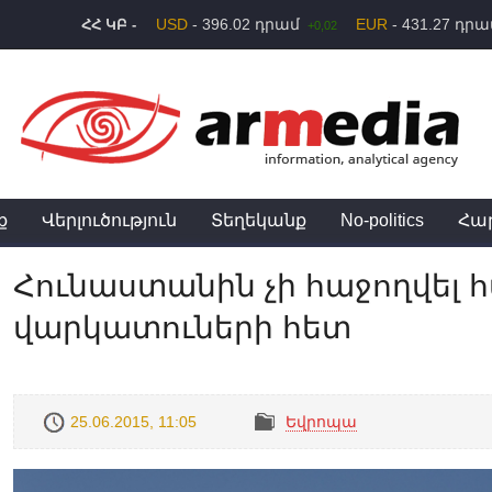
USD
- 396.02 դրամ
EUR
- 431.27 դր
ՀՀ ԿԲ -
+0,02
ք
Վերլուծություն
Տեղեկանք
No-politics
Հա
Հունաստանին չի հաջողվել 
վարկատուների հետ
25.06.2015, 11:05
Եվրոպա