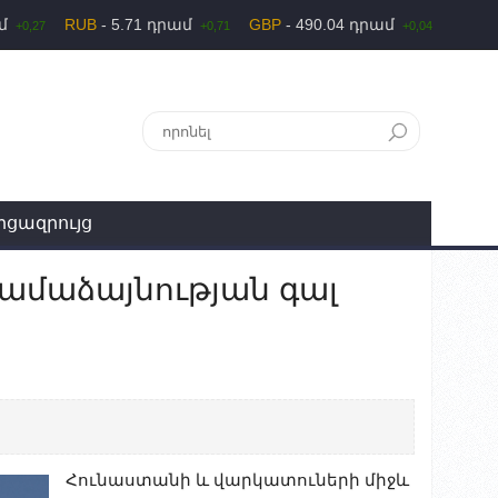
ամ
RUB
- 5.71 դրամ
GBP
- 490.04 դրամ
+0,27
+0,71
+0,04
րցազրույց
համաձայնության գալ
Հունաստանի և վարկատուների միջև