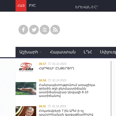
ՀԱՅ
РУС
ԵՐԵՎԱՆ
0 C°
Աշխարհ
Հայաստան
ԼՂՀ
Սփյուռ
16:17
02.10.2023
ՀԱՐԳԵԼԻ՛ ԸՆԹԵՐՑՈՂ
16:16
02.10.2023
Հանրապետությունում առաջիկա
օրերին օդի ջերմաստիճանն
աստիճանաբար կնվազի 8-10
աստիճանով
16:11
02.10.2023
Հոկտեմբերի 7-ին ԱՊՀ-ի ոչ
պաշտոնական գագաթնաժողով