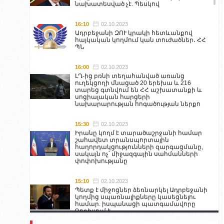
նախատեսված չէ. Պեսկով
16:10
02.10.2023
Ադրբեջանի ԶՈՒ կրակի հետևանքով
հայկական կողմում կան տուժածներ․ ՀՀ
ՊՆ
16:00
02.10.2023
ԼՂ-ից բռնի տեղահանված առանց
ուղեկցողի մնացած 20 երեխա և 216
տարեց գտնվում են ՀՀ աշխատանքի և
սոցիալական հարցերի
նախարարության հոգածության ներքո
15:30
02.10.2023
Իրանը կողմ է տարածաշրջանի համար
շահավետ տրանսպորտային
հաղորդակցությունների զարգացմանը,
սակայն ոչ՝ միջազգային սահմանների
փոփոխությանը
15:10
02.10.2023
Պետք է միջոցներ ձեռնարկել Ադրբեջանի
կողմից սպառնալիքները կասեցնելու
համար. իսպանացի պատգամավորը
Գորիսում է