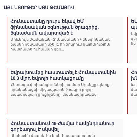
ԱՅԼ ՆՅՈՒԹԵՐ ԱՅՍ ԹԵՄԱՅՈՎ
Հունաստանը դուրս եկավ ԵՄ
Ե
ֆինանսական օգնության ծրագրից.
պ
ճգնաժամն ավարտված է
Եվ
գե
Միևնույն ժամանակ Հունաստանի Կենտրոնական
են
բանկի ղեկավարը նշել է, որ երկրում կայունություն
հաստատելու համար դեռ...
Եվրախումբը հաստատել է Հունաստանին
Հ
10.3 մլրդ եվրոյի հատկացումը
խ
Հետագա փոխանցումների համար Աթենքը պետք է
Խո
իրականացնի միջազգային ծրագրի բոլոր
մա
նպատակայի ցուցիչները՝ մասնավորապես...
մա
Հունաստանում 48-ժամյա համընդհանուր
գործադուլ Է սկսվել
Ակցիային միացել են նաև հասարակական