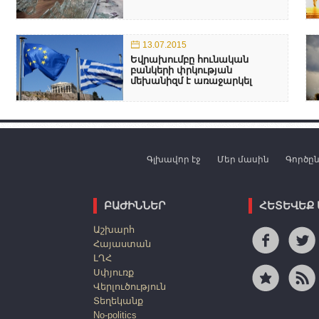
13.07.2015
Եվրախումբը հունական
բանկերի փրկության
մեխանիզմ է առաջարկել
Գլխավոր էջ
Մեր մասին
Գործը
ԲԱԺԻՆՆԵՐ
ՀԵՏԵՎԵՔ
Աշխարհ
Հայաստան
ԼՂՀ
Սփյուռք
Վերլուծություն
Տեղեկանք
No-politics