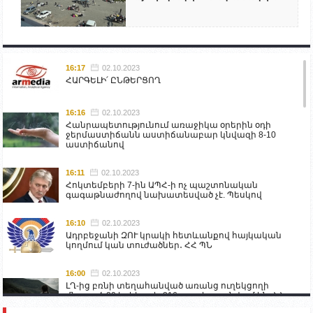
16:17
02.10.2023
ՀԱՐԳԵԼԻ՛ ԸՆԹԵՐՑՈՂ
16:16
02.10.2023
Հանրապետությունում առաջիկա օրերին օդի
ջերմաստիճանն աստիճանաբար կնվազի 8-10
աստիճանով
16:11
02.10.2023
Հոկտեմբերի 7-ին ԱՊՀ-ի ոչ պաշտոնական
գագաթնաժողով նախատեսված չէ. Պեսկով
16:10
02.10.2023
Ադրբեջանի ԶՈՒ կրակի հետևանքով հայկական
կողմում կան տուժածներ․ ՀՀ ՊՆ
16:00
02.10.2023
ԼՂ-ից բռնի տեղահանված առանց ուղեկցողի
մնացած 20 երեխա և 216 տարեց գտնվում են ՀՀ
աշխատանքի և սոցիալական հարցերի