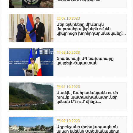
02.10.2023
Մեր երկրները միևնույն
մարտահրավերներն ունեն.
կիպրոսցի խորհրդարանականը՝...
02.10.2023
Ֆրանսիայի ԱԳ նախարարը
կայցելի Հայաստան
02.10.2023
Սամվել Շահրամանյանն ու մի
խումբ պատասխանատուներ
կմնան ԼՂ-ում՝ մինչև...
02.10.2023
Ադրբեջանի փոխվարչապետն
այսօր կմեկնի Ստեփանակերտ