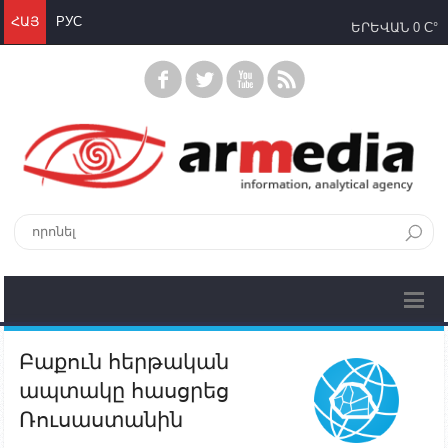
ՀԱՅ
РУС
ԵՐԵՎԱՆ
0 C°
Բաքուն հերթական
ապտակը հասցրեց
Ռուսաստանին