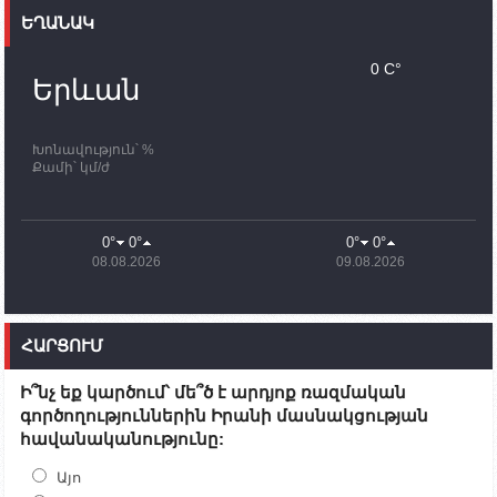
ԵՂԱՆԱԿ
11:30
02.10.2023
Սամվել Շահրամանյանն ու մի խումբ
0 C°
պատասխանատուներ կմնան ԼՂ-ում՝ մինչև
Երևան
որոնողափրկարարական աշխատանքների
ավարտը
Խոնավություն՝ %
11:03
02.10.2023
Քամի՝ կմ/ժ
ՄԱԿ-ի առաքելությունը շատ, շատ, շատ օգտակար
է Արցախի անապատում. Ժան-Քրիստոֆ Բյուսոն
10:43
02.10.2023
0°
0°
0°
0°
Ադրբեջանի փոխվարչապետն այսօր կմեկնի
08.08.2026
09.08.2026
Ստեփանակերտ
10:07
02.10.2023
Սենատոր Գարի Փիթերսը ներկայացրել է
ՀԱՐՑՈՒՄ
օրինագիծ, որն արգելում է ԱՄՆ օգնությունն
Ադրբեջանին
Ի՞նչ եք կարծում՝ մե՞ծ է արդյոք ռազմական
09:38
02.10.2023
գործողություններին Իրանի մասնակցության
Խումբն Արցախում կմնա` մինչև զոհվածների
հավանականությունը:
աճյունների ու անհետ կորածների
որոնողափրկարարական աշխատանքների
ավարտը. Թադևոսյան
Այո