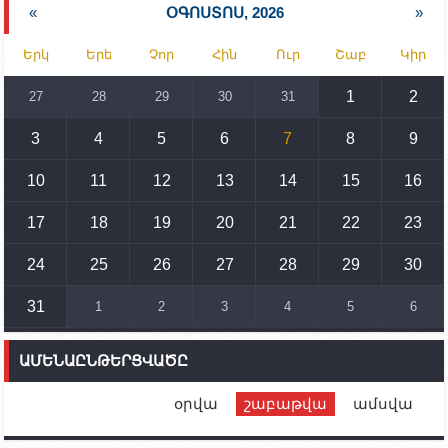
նախարարության հոգածության ներքո
«
ՕԳՈՍՏՈՍ, 2026
»
15:30
02.10.2023
Երկ
Երե
Չոր
Հին
Ուր
Շաբ
Կիր
Իրանը կողմ է տարածաշրջանի համար շահավետ
տրանսպորտային հաղորդակցությունների
զարգացմանը, սակայն ոչ՝ միջազգային
1
2
27
28
29
30
31
սահմանների փոփոխությանը
3
4
5
6
7
8
9
15:10
02.10.2023
Պետք է միջոցներ ձեռնարկել Ադրբեջանի կողմից
սպառնալիքները կասեցնելու համար. իսպանացի
10
11
12
13
14
15
16
պատգամավորը Գորիսում է
17
18
19
20
21
22
23
14:54
02.10.2023
Ադրբեջանի ԶՈՒ-ն կրակ է բացել Կութի հատվածում
տեղակայված հայկական դիրքերի անձնակազմի
24
25
26
27
28
29
30
համար սնունդ տեղափոխող մեքենայի
ուղղությամբ
31
1
2
3
4
5
6
14:46
02.10.2023
Մեր երկրները միևնույն մարտահրավերներն
ԱՄԵՆԱԸՆԹԵՐՑՎԱԾԸ
ունեն. կիպրոսցի խորհրդարանականը՝ Ալեն
Սիմոնյանին
օրվա
շաբաթվա
ամսվա
12:00
02.10.2023
Ֆրանսիայի ԱԳ նախարարը կայցելի Հայաստան