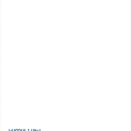
ԿԱՐԴԱԼ ՆԱԵՎ