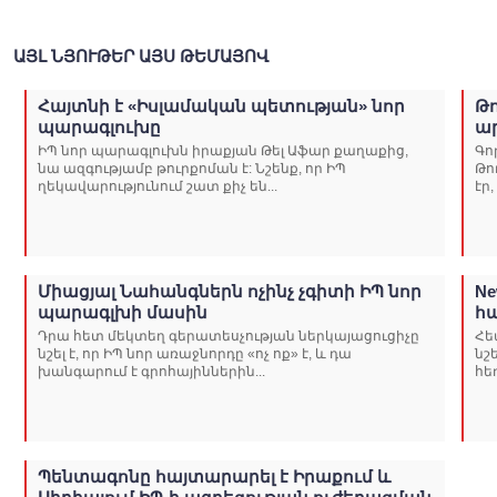
ԱՅԼ ՆՅՈՒԹԵՐ ԱՅՍ ԹԵՄԱՅՈՎ
Հայտնի է «Իսլամական պետության» նոր
Թո
պարագլուխը
ա
ԻՊ նոր պարագլուխն իրաքյան Թել Աֆար քաղաքից,
Գո
նա ազգությամբ թուրքոման է: Նշենք, որ ԻՊ
Թո
ղեկավարությունում շատ քիչ են...
էր
Միացյալ Նահանգներն ոչինչ չգիտի ԻՊ նոր
Ne
պարագլխի մասին
հ
Դրա հետ մեկտեղ գերատեսչության ներկայացուցիչը
Հե
նշել է, որ ԻՊ նոր առաջնորդը «ոչ ոք» է, և դա
նշ
խանգարում է գրոհայիններին...
հե
Պենտագոնը հայտարարել է Իրաքում և