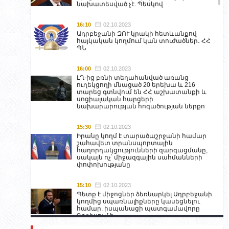
նախատեսված չէ. Պեսկով
16:10
02.10.2023
Ադրբեջանի ԶՈՒ կրակի հետևանքով
հայկական կողմում կան տուժածներ․ ՀՀ
ՊՆ
16:00
02.10.2023
ԼՂ-ից բռնի տեղահանված առանց
ուղեկցողի մնացած 20 երեխա և 216
տարեց գտնվում են ՀՀ աշխատանքի և
սոցիալական հարցերի
նախարարության հոգածության ներքո
15:30
02.10.2023
Իրանը կողմ է տարածաշրջանի համար
շահավետ տրանսպորտային
հաղորդակցությունների զարգացմանը,
սակայն ոչ՝ միջազգային սահմանների
փոփոխությանը
15:10
02.10.2023
Պետք է միջոցներ ձեռնարկել Ադրբեջանի
կողմից սպառնալիքները կասեցնելու
համար. իսպանացի պատգամավորը
Գորիսում է