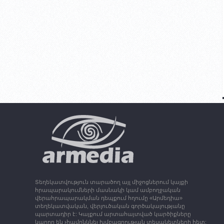
Տեղեկատվություն տարածող այլ միջոցներում կայքի
հրապարակումների մասնակի կամ ամբողջական
վերահրապարակման դեպքում հղումը «Արմեդիա»
տեղեկատվական, վերլուծական գործակալությանը
պարտադիր է: Կայքում արտահայտված կարծիքները
կարող են չհամընկնել խմբագրության տեսակետների հետ: