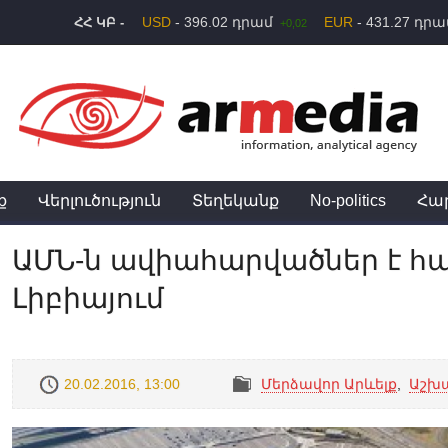
USD
- 396.02 դրամ
EUR
- 431.27 դր
ՀՀ ԿԲ -
+0,02
ք
Վերլուծություն
Տեղեկանք
No-politics
Հա
ԱՄՆ-ն ավիահարվածներ է հա
Լիբիայում
20.02.2016, 13:00
Մերձավոր Արևելք
,
Աշխ