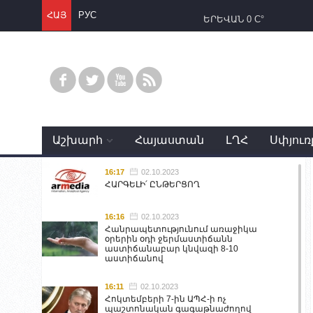
ՀԱՅ
РУС
ԵՐԵՎԱՆ
0 C°
Աշխարհ
Հայաստան
ԼՂՀ
Սփյուռ
16:17
02.10.2023
ՀԱՐԳԵԼԻ՛ ԸՆԹԵՐՑՈՂ
16:16
02.10.2023
Հանրապետությունում առաջիկա
օրերին օդի ջերմաստիճանն
աստիճանաբար կնվազի 8-10
աստիճանով
16:11
02.10.2023
Հոկտեմբերի 7-ին ԱՊՀ-ի ոչ
պաշտոնական գագաթնաժողով