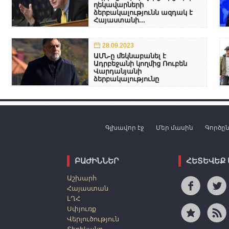
ղեկավարների
ձերբակալությունն ազդակ է
Հայաստանի...
28.09.2023
ԱՄՆ-ը մեկնաբանել է
Ադրբեջանի կողմից Ռուբեն
Վարդանյանի
ձերբակալությունը
Գլխավոր էջ
Մեր մասին
Գործը
ԲԱԺԻՆՆԵՐ
ՀԵՏԵՎԵՔ
Աշխարհ
Հայաստան
ԼՂՀ
Սփյուռք
Վերլուծություն