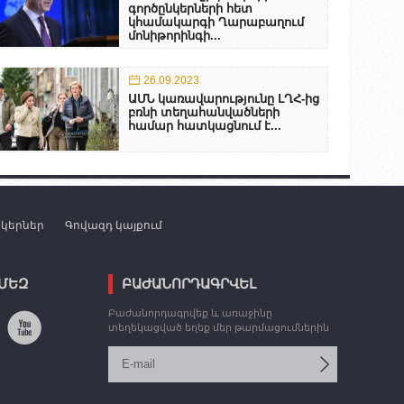
գործընկերների հետ
կհամակարգի Ղարաբաղում
մոնիթորինգի...
26.09.2023
ԱՄՆ կառավարությունը ԼՂՀ-ից
բռնի տեղահանվածների
համար հատկացնում է...
նկերներ
Գովազդ կայքում
 ՄԵԶ
ԲԱԺԱՆՈՐԴԱԳՐՎԵԼ
Բաժանորդագրվեք և առաջինը
տեղեկացված եղեք մեր թարմացումներին