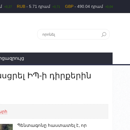
ամ
RUB
- 5.71 դրամ
GBP
- 490.04 դրամ
+0,27
+0,71
+0,04
րցազրույց
սցրել ԻՊ-ի դիրքերին
արհ
Պենտագոնը հաստատել է, որ