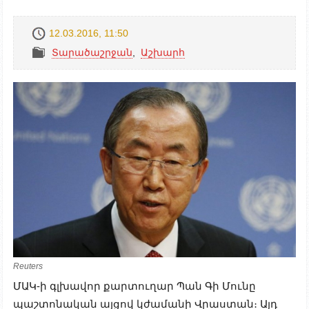
12.03.2016, 11:50
Տարածաշրջան
,
Աշխարհ
Reuters
ՄԱԿ-ի գլխավոր քարտուղար Պան Գի Մունը
պաշտոնական այցով կժամանի Վրաստան։ Այդ