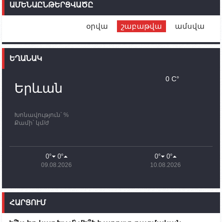
ԱՄԵՆԱԸՆԹԵՐՑՎԱԾԸ
ունեն. կիպրոսցի խորհրդարանականը՝ Ալեն
Սիմոնյանին
օրվա
շաբաթվա
ամսվա
12:00
02.10.2023
Ֆրանսիայի ԱԳ նախարարը կայցելի Հայաստան
ԵՂԱՆԱԿ
11:30
02.10.2023
Սամվել Շահրամանյանն ու մի խումբ
0 C°
պատասխանատուներ կմնան ԼՂ-ում՝ մինչև
Երևան
որոնողափրկարարական աշխատանքների
ավարտը
Խոնավություն՝ %
11:03
02.10.2023
Քամի՝ կմ/ժ
ՄԱԿ-ի առաքելությունը շատ, շատ, շատ օգտակար
է Արցախի անապատում. Ժան-Քրիստոֆ Բյուսոն
10:43
02.10.2023
0°
0°
0°
0°
Ադրբեջանի փոխվարչապետն այսօր կմեկնի
09.08.2026
10.08.2026
Ստեփանակերտ
10:07
02.10.2023
Սենատոր Գարի Փիթերսը ներկայացրել է
ՀԱՐՑՈՒՄ
օրինագիծ, որն արգելում է ԱՄՆ օգնությունն
Ադրբեջանին