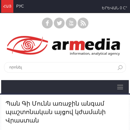
ՀԱՅ
РУС
ԵՐԵՎԱՆ
0 C°
Պան Գի Մունն առաջին անգամ
պաշտոնական այցով կժամանի
Վրաստան