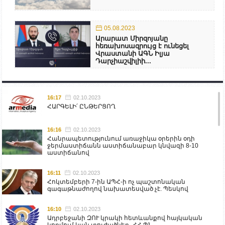
05.08.2023
Արարատ Միրզոյանը
հեռախոսազրույց է ունեցել
Վրաստանի ԱԳՆ Իլյա
Դարչիաշվիլիի...
16:17
02.10.2023
ՀԱՐԳԵԼԻ՛ ԸՆԹԵՐՑՈՂ
16:16
02.10.2023
Հանրապետությունում առաջիկա օրերին օդի
ջերմաստիճանն աստիճանաբար կնվազի 8-10
աստիճանով
16:11
02.10.2023
Հոկտեմբերի 7-ին ԱՊՀ-ի ոչ պաշտոնական
գագաթնաժողով նախատեսված չէ. Պեսկով
16:10
02.10.2023
Ադրբեջանի ԶՈՒ կրակի հետևանքով հայկական
կողմում կան տուժածներ․ ՀՀ ՊՆ