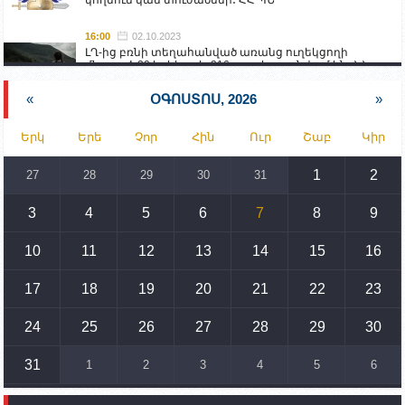
16:00
02.10.2023
ԼՂ-ից բռնի տեղահանված առանց ուղեկցողի
մնացած 20 երեխա և 216 տարեց գտնվում են ՀՀ
աշխատանքի և սոցիալական հարցերի
նախարարության հոգածության ներքո
«
ՕԳՈՍՏՈՍ, 2026
»
15:30
02.10.2023
Երկ
Երե
Չոր
Հին
Ուր
Շաբ
Կիր
Իրանը կողմ է տարածաշրջանի համար շահավետ
տրանսպորտային հաղորդակցությունների
զարգացմանը, սակայն ոչ՝ միջազգային
1
2
27
28
29
30
31
սահմանների փոփոխությանը
3
4
5
6
7
8
9
15:10
02.10.2023
Պետք է միջոցներ ձեռնարկել Ադրբեջանի կողմից
սպառնալիքները կասեցնելու համար. իսպանացի
10
11
12
13
14
15
16
պատգամավորը Գորիսում է
17
18
19
20
21
22
23
14:54
02.10.2023
Ադրբեջանի ԶՈՒ-ն կրակ է բացել Կութի հատվածում
տեղակայված հայկական դիրքերի անձնակազմի
24
25
26
27
28
29
30
համար սնունդ տեղափոխող մեքենայի
ուղղությամբ
31
1
2
3
4
5
6
14:46
02.10.2023
Մեր երկրները միևնույն մարտահրավերներն