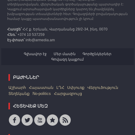
հազար 417 արցախցի
տեղեկատվական, վերլուծական գործակալությանը պարտադիր է:
Կայքում արտահայտված կարծիքները կարող են չհամընկնել
խմբագրության տեսակետների հետ: Գովազդների բովանդակության
համար կայքը պատասխանատվություն չի կրում:
Հասցե՝
ՀՀ ք. Երևան, Վարդանանց 28/2-34, ինդ. 0070
Հեռ.՝
+374 10 537259
Էլ-փոստ՝
info@armedia.am
Գլխավոր էջ
Մեր մասին
Գործընկերներ
Գովազդ կայքում
ԲԱԺԻՆՆԵՐ
Աշխարհ
Հայաստան
ԼՂՀ
Սփյուռք
Վերլուծություն
Տեղեկանք
No-politics
Հարցազրույց
ՀԵՏԵՎԵՔ ՄԵԶ