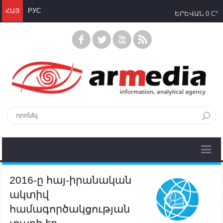
ՀԱՅ
РУС
ԵՐԵՎԱՆ
0 C°
2016-ը հայ-իրանական
ակտիվ
համագործակցության