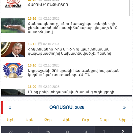
ՀԱՐԳԵԼԻ՛ ԸՆԹԵՐՑՈՂ
16:16
02.10.2023
Հանրապետությունում առաջիկա օրերին օդի
ջերմաստիճանն աստիճանաբար կնվազի 8-10
աստիճանով
16:11
02.10.2023
Հոկտեմբերի 7-ին ԱՊՀ-ի ոչ պաշտոնական
գագաթնաժողով նախատեսված չէ. Պեսկով
16:10
02.10.2023
Ադրբեջանի ԶՈՒ կրակի հետևանքով հայկական
կողմում կան տուժածներ․ ՀՀ ՊՆ
16:00
02.10.2023
ԼՂ-ից բռնի տեղահանված առանց ուղեկցողի
մնացած 20 երեխա և 216 տարեց գտնվում են ՀՀ
աշխատանքի և սոցիալական հարցերի
նախարարության հոգածության ներքո
«
ՕԳՈՍՏՈՍ, 2026
»
15:30
02.10.2023
Երկ
Երե
Չոր
Հին
Ուր
Շաբ
Կիր
Իրանը կողմ է տարածաշրջանի համար շահավետ
տրանսպորտային հաղորդակցությունների
զարգացմանը, սակայն ոչ՝ միջազգային
1
2
27
28
29
30
31