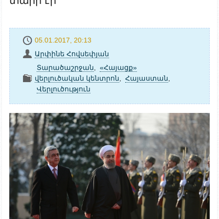
տարի էր
05.01.2017, 20:13
Արփինե Հովսեփյան
Տարածաշրջան
,
«Հայացք»
վերլուծական կենտրոն
,
Հայաստան
,
Վերլուծություն