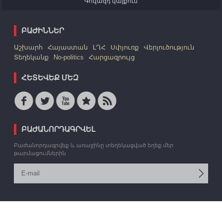
Գովազդ կայքում
ԲԱԺԻՆՆԵՐ
Աշխարհ
Հայաստան
ԼՂՀ
Սփյուռք
Վերլուծություն
Տեղեկանք
No-politics
Հարցազրույց
ՀԵՏԵՎԵՔ ՄԵԶ
ԲԱԺԱՆՈՐԴԱԳՐՎԵԼ
Բաժանորդագրվեք և առաջինը տեղեկացված եղեք մեր
թարմացումներին
© 2006 -2026 «Արմեդիա» ՏՎԳ: Բոլոր իրավունքները պաշտպանված են:
Կայքը՝
Վ. Թորոսյանի