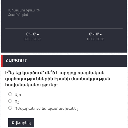
Խոնավություն՝ %
11:03
02.10.2023
Քամի՝ կմ/ժ
ՄԱԿ-ի առաքելությունը շատ, շատ, շատ օգտակար
է Արցախի անապատում. Ժան-Քրիստոֆ Բյուսոն
10:43
02.10.2023
0°
0°
0°
0°
Ադրբեջանի փոխվարչապետն այսօր կմեկնի
09.08.2026
10.08.2026
Ստեփանակերտ
10:07
02.10.2023
Սենատոր Գարի Փիթերսը ներկայացրել է
ՀԱՐՑՈՒՄ
օրինագիծ, որն արգելում է ԱՄՆ օգնությունն
Ադրբեջանին
Ի՞նչ եք կարծում՝ մե՞ծ է արդյոք ռազմական
09:38
02.10.2023
գործողություններին Իրանի մասնակցության
Խումբն Արցախում կմնա` մինչև զոհվածների
հավանականությունը:
աճյունների ու անհետ կորածների
որոնողափրկարարական աշխատանքների
ավարտը. Թադևոսյան
Այո
Ոչ
20:26
30.09.2023
Դժվարանում եմ պատասխանել
Ժամը 18։00-ի դրությամբ ԼՂ-ից բռնի տեղահանված
100․480 անձ արդեն Հայաստանում է
19:54
30.09.2023