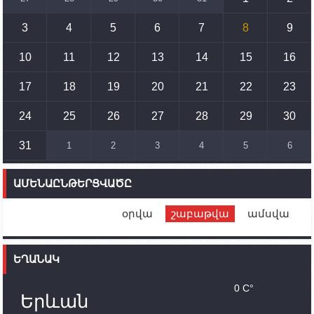
սահմանների փոփոխությանը
3
4
5
6
7
8
9
15:10
02.10.2023
Պետք է միջոցներ ձեռնարկել Ադրբեջանի կողմից
սպառնալիքները կասեցնելու համար. իսպանացի
10
11
12
13
14
15
16
պատգամավորը Գորիսում է
17
18
19
20
21
22
23
14:54
02.10.2023
Ադրբեջանի ԶՈՒ-ն կրակ է բացել Կութի հատվածում
տեղակայված հայկական դիրքերի անձնակազմի
24
25
26
27
28
29
30
համար սնունդ տեղափոխող մեքենայի
ուղղությամբ
31
1
2
3
4
5
6
14:46
02.10.2023
Մեր երկրները միևնույն մարտահրավերներն
ԱՄԵՆԱԸՆԹԵՐՑՎԱԾԸ
ունեն. կիպրոսցի խորհրդարանականը՝ Ալեն
Սիմոնյանին
օրվա
շաբաթվա
ամսվա
12:00
02.10.2023
Ֆրանսիայի ԱԳ նախարարը կայցելի Հայաստան
ԵՂԱՆԱԿ
11:30
02.10.2023
Սամվել Շահրամանյանն ու մի խումբ
0 C°
պատասխանատուներ կմնան ԼՂ-ում՝ մինչև
Երևան
որոնողափրկարարական աշխատանքների
ավարտը