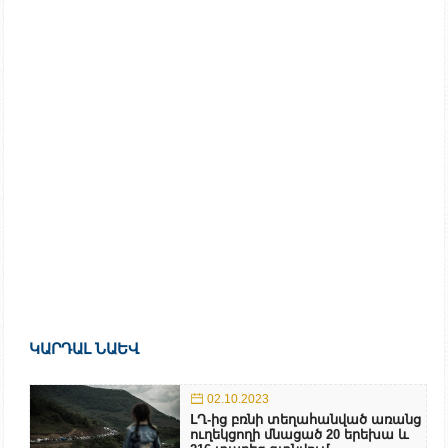
ԿԱՐԴԱԼ ՆԱԵՎ
02.10.2023
ԼՂ-ից բռնի տեղահանված առանց
ուղեկցողի մնացած 20 երեխա և