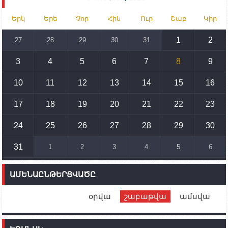
15:30
02.10.2023
Երկ
Երե
Չոր
Հին
Ուր
Շաբ
Կիր
Իրանը կողմ է տարածաշրջանի համար շահավետ
տրանսպորտային հաղորդակցությունների
զարգացմանը, սակայն ոչ՝ միջազգային
1
2
27
28
29
30
31
սահմանների փոփոխությանը
3
4
5
6
7
8
9
15:10
02.10.2023
Պետք է միջոցներ ձեռնարկել Ադրբեջանի կողմից
սպառնալիքները կասեցնելու համար. իսպանացի
10
11
12
13
14
15
16
պատգամավորը Գորիսում է
17
18
19
20
21
22
23
14:54
02.10.2023
Ադրբեջանի ԶՈՒ-ն կրակ է բացել Կութի հատվածում
տեղակայված հայկական դիրքերի անձնակազմի
24
25
26
27
28
29
30
համար սնունդ տեղափոխող մեքենայի
ուղղությամբ
31
1
2
3
4
5
6
14:46
02.10.2023
Մեր երկրները միևնույն մարտահրավերներն
ԱՄԵՆԱԸՆԹԵՐՑՎԱԾԸ
ունեն. կիպրոսցի խորհրդարանականը՝ Ալեն
Սիմոնյանին
օրվա
շաբաթվա
ամսվա
12:00
02.10.2023
Ֆրանսիայի ԱԳ նախարարը կայցելի Հայաստան