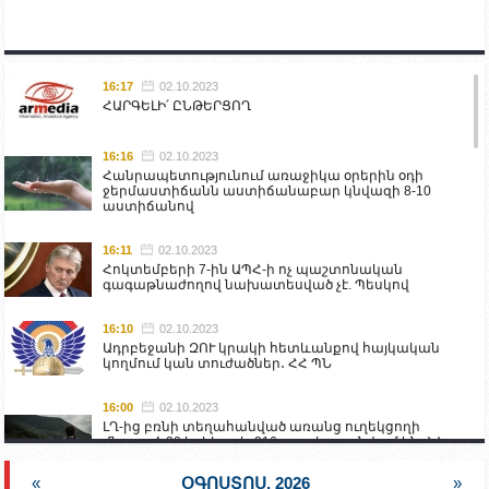
16:17
02.10.2023
ՀԱՐԳԵԼԻ՛ ԸՆԹԵՐՑՈՂ
16:16
02.10.2023
Հանրապետությունում առաջիկա օրերին օդի
ջերմաստիճանն աստիճանաբար կնվազի 8-10
աստիճանով
16:11
02.10.2023
Հոկտեմբերի 7-ին ԱՊՀ-ի ոչ պաշտոնական
գագաթնաժողով նախատեսված չէ. Պեսկով
16:10
02.10.2023
Ադրբեջանի ԶՈՒ կրակի հետևանքով հայկական
կողմում կան տուժածներ․ ՀՀ ՊՆ
16:00
02.10.2023
ԼՂ-ից բռնի տեղահանված առանց ուղեկցողի
մնացած 20 երեխա և 216 տարեց գտնվում են ՀՀ
աշխատանքի և սոցիալական հարցերի
նախարարության հոգածության ներքո
«
ՕԳՈՍՏՈՍ, 2026
»