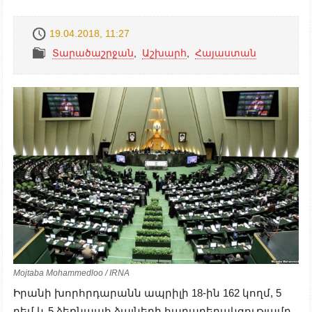
19.04.2018, 11:27
Տարածաշրջան
,
Աշխարհ
,
Հայաստան
Mojtaba Mohammedloo / IRNA
Իրանի խորհրդարանն ապրիլի 18-ին 162 կողմ, 5
դեմ և 5 ձեռնպահ ձայների հարաբերակցությամբ