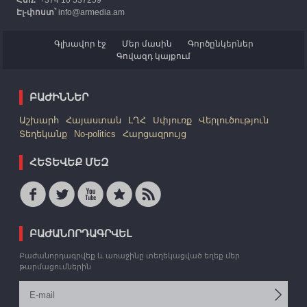
Հեռ.՝
+374 10 537259
Էլ-փոստ՝
info@armedia.am
Գլխավոր էջ
Մեր մասին
Գործընկերներ
Գովազդ կայքում
ԲԱԺԻՆՆԵՐ
Աշխարհ
Հայաստան
ԼՂՀ
Սփյուռք
Վերլուծություն
Տեղեկանք
No-politics
Հարցազրույց
ՀԵՏԵՎԵՔ ՄԵԶ
ԲԱԺԱՆՈՐԴԱԳՐՎԵԼ
Բաժանորդագրվեք և առաջինը տեղեկացված եղեք մեր
թարմացումներին