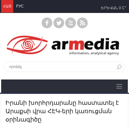
ՀԱՅ
РУС
ԵՐԵՎԱՆ
0 C°
Իրանի խորհրդարանը հաստատել է
Արաքսի վրա ՀԷԿ-երի կառուցման
օրինագիծը