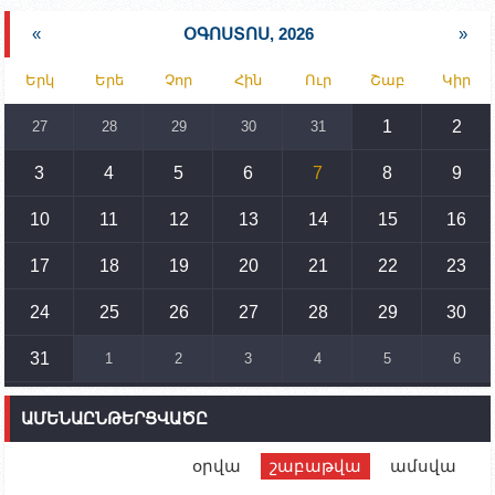
աշխատանքի և սոցիալական հարցերի
նախարարության հոգածության ներքո
«
ՕԳՈՍՏՈՍ, 2026
»
15:30
02.10.2023
Երկ
Երե
Չոր
Հին
Ուր
Շաբ
Կիր
Իրանը կողմ է տարածաշրջանի համար շահավետ
տրանսպորտային հաղորդակցությունների
զարգացմանը, սակայն ոչ՝ միջազգային
1
2
27
28
29
30
31
սահմանների փոփոխությանը
3
4
5
6
7
8
9
15:10
02.10.2023
Պետք է միջոցներ ձեռնարկել Ադրբեջանի կողմից
սպառնալիքները կասեցնելու համար. իսպանացի
10
11
12
13
14
15
16
պատգամավորը Գորիսում է
17
18
19
20
21
22
23
14:54
02.10.2023
Ադրբեջանի ԶՈՒ-ն կրակ է բացել Կութի հատվածում
տեղակայված հայկական դիրքերի անձնակազմի
24
25
26
27
28
29
30
համար սնունդ տեղափոխող մեքենայի
ուղղությամբ
31
1
2
3
4
5
6
14:46
02.10.2023
Մեր երկրները միևնույն մարտահրավերներն
ԱՄԵՆԱԸՆԹԵՐՑՎԱԾԸ
ունեն. կիպրոսցի խորհրդարանականը՝ Ալեն
Սիմոնյանին
օրվա
շաբաթվա
ամսվա
12:00
02.10.2023