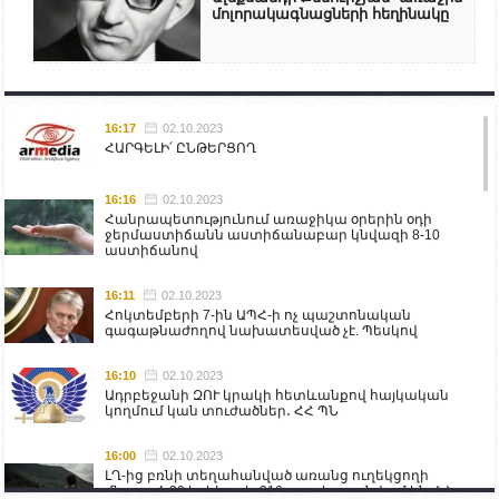
մոլորակագնացների հեղինակը
16:17
02.10.2023
ՀԱՐԳԵԼԻ՛ ԸՆԹԵՐՑՈՂ
16:16
02.10.2023
Հանրապետությունում առաջիկա օրերին օդի
ջերմաստիճանն աստիճանաբար կնվազի 8-10
աստիճանով
16:11
02.10.2023
Հոկտեմբերի 7-ին ԱՊՀ-ի ոչ պաշտոնական
գագաթնաժողով նախատեսված չէ. Պեսկով
16:10
02.10.2023
Ադրբեջանի ԶՈՒ կրակի հետևանքով հայկական
կողմում կան տուժածներ․ ՀՀ ՊՆ
16:00
02.10.2023
ԼՂ-ից բռնի տեղահանված առանց ուղեկցողի
մնացած 20 երեխա և 216 տարեց գտնվում են ՀՀ