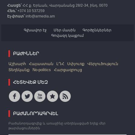
Հասցե՝
ՀՀ ք. Երևան, Վարդանանց 28/2-34, ինդ. 0070
Հեռ.՝
+374 10 537259
Էլ-փոստ՝
info@armedia.am
Գլխավոր էջ
Մեր մասին
Գործընկերներ
Գովազդ կայքում
ԲԱԺԻՆՆԵՐ
Աշխարհ
Հայաստան
ԼՂՀ
Սփյուռք
Վերլուծություն
Տեղեկանք
No-politics
Հարցազրույց
ՀԵՏԵՎԵՔ ՄԵԶ
ԲԱԺԱՆՈՐԴԱԳՐՎԵԼ
Բաժանորդագրվեք և առաջինը տեղեկացված եղեք մեր
թարմացումներին