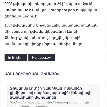
2003 թվականի փետրվարի 24-ին, նրա աճյունն
ամփոփված է Սանկտ-Պետերբուրգի հայկական
գերեզմանոցում:
1997 թվականին Միջազգային աստղագիտական
միության որոշմամբ Ալեքսանդր Լեոնի
Քեմուրջյանի անունով է կոչվել Արևային
համակարգի փոքր մոլորակներից մեկը:
In English
На русском
ԱՅԼ ՆՅՈՒԹԵՐ ԱՅՍ ԹԵՄԱՅՈՎ
Ջիակոմո Լուիջի Չամիչյան` հայազգի
քիմիկոս, ով դարձավ արևային էներգիայի
գաղափարի մարգարեն
Չամիչյանը նաև համարվում է արևային էներգիայի
գաղափարի մարգարեն։