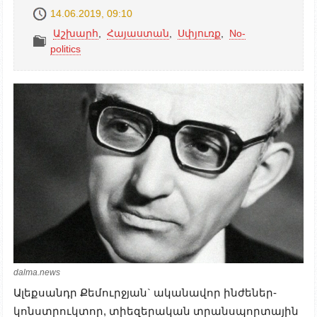
14.06.2019, 09:10
Աշխարհ
,
Հայաստան
,
Սփյուռք
,
No-
politics
dalma.news
Ալեքսանդր Քեմուրջյան` ականավոր ինժեներ-
կոնստրուկտոր, տիեզերական տրանսպորտային