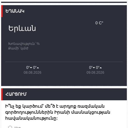
Ֆրանսիայի ԱԳ նախարարը կայցելի Հայաստան
ԵՂԱՆԱԿ
11:30
02.10.2023
Սամվել Շահրամանյանն ու մի խումբ
0 C°
պատասխանատուներ կմնան ԼՂ-ում՝ մինչև
Երևան
որոնողափրկարարական աշխատանքների
ավարտը
Խոնավություն՝ %
11:03
02.10.2023
Քամի՝ կմ/ժ
ՄԱԿ-ի առաքելությունը շատ, շատ, շատ օգտակար
է Արցախի անապատում. Ժան-Քրիստոֆ Բյուսոն
10:43
02.10.2023
0°
0°
0°
0°
Ադրբեջանի փոխվարչապետն այսօր կմեկնի
08.08.2026
09.08.2026
Ստեփանակերտ
10:07
02.10.2023
Սենատոր Գարի Փիթերսը ներկայացրել է
ՀԱՐՑՈՒՄ
օրինագիծ, որն արգելում է ԱՄՆ օգնությունն
Ադրբեջանին
Ի՞նչ եք կարծում՝ մե՞ծ է արդյոք ռազմական
09:38
02.10.2023
գործողություններին Իրանի մասնակցության
Խումբն Արցախում կմնա` մինչև զոհվածների
հավանականությունը:
աճյունների ու անհետ կորածների
որոնողափրկարարական աշխատանքների
ավարտը. Թադևոսյան