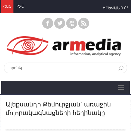
ՀԱՅ
РУС
ԵՐԵՎԱՆ
0 C°
Ալեքսանդր Քեմուրջյան` առաջին
մոլորակագնացների հեղինակը