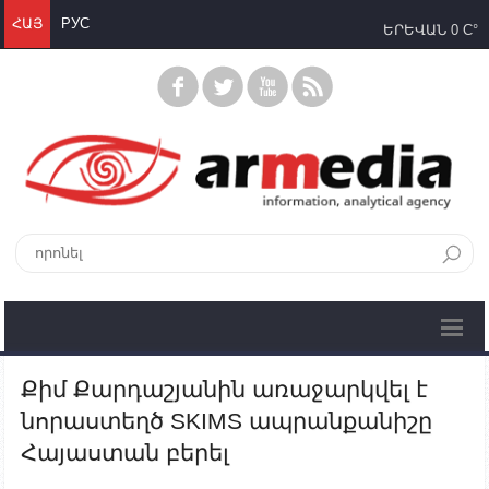
ՀԱՅ
РУС
ԵՐԵՎԱՆ
0 C°
Քիմ Քարդաշյանին առաջարկվել է
նորաստեղծ SKIMS ապրանքանիշը
Հայաստան բերել