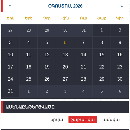
նախարարության հոգածության ներքո
«
ՕԳՈՍՏՈՍ, 2026
»
15:30
02.10.2023
Երկ
Երե
Չոր
Հին
Ուր
Շաբ
Կիր
Իրանը կողմ է տարածաշրջանի համար շահավետ
տրանսպորտային հաղորդակցությունների
զարգացմանը, սակայն ոչ՝ միջազգային
1
2
27
28
29
30
31
սահմանների փոփոխությանը
3
4
5
6
7
8
9
15:10
02.10.2023
Պետք է միջոցներ ձեռնարկել Ադրբեջանի կողմից
սպառնալիքները կասեցնելու համար. իսպանացի
10
11
12
13
14
15
16
պատգամավորը Գորիսում է
17
18
19
20
21
22
23
14:54
02.10.2023
Ադրբեջանի ԶՈՒ-ն կրակ է բացել Կութի հատվածում
տեղակայված հայկական դիրքերի անձնակազմի
24
25
26
27
28
29
30
համար սնունդ տեղափոխող մեքենայի
ուղղությամբ
31
1
2
3
4
5
6
14:46
02.10.2023
Մեր երկրները միևնույն մարտահրավերներն
ԱՄԵՆԱԸՆԹԵՐՑՎԱԾԸ
ունեն. կիպրոսցի խորհրդարանականը՝ Ալեն
Սիմոնյանին
օրվա
շաբաթվա
ամսվա
12:00
02.10.2023
Ֆրանսիայի ԱԳ նախարարը կայցելի Հայաստան