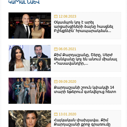
ԿԱՐԴԱԼ ՆԱԵՎ
12.08.2023
Օկամպոն կոչ է արել
արցախցիների ձայնը հասցնել
Բլինքենին՝ հրապարակման...
06.05.2021
Քիմ Քարդաշյանը, Շերը, Սերժ
Թանկյանը կոչ են անում միանալ
«Դասավանդիր,...
09.09.2020
Քարդաշյանի շոուն կփակվի 14
տարի եթերում գտնվելուց հետո
13.01.2020
Հայկական փախլավա. Քիմ
Քարդաշյանի քրոջ գրառումը