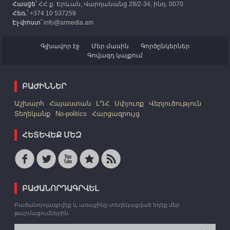
Հասցե՝
ՀՀ ք. Երևան, Վարդանանց 28/2-34, ինդ. 0070
Հեռ.՝
+374 10 537259
Էլ-փոստ՝
info@armedia.am
Գլխավոր էջ
Մեր մասին
Գործընկերներ
Գովազդ կայքում
ԲԱԺԻՆՆԵՐ
Աշխարհ
Հայաստան
ԼՂՀ
Սփյուռք
Վերլուծություն
Տեղեկանք
No-politics
Հարցազրույց
ՀԵՏԵՎԵՔ ՄԵԶ
ԲԱԺԱՆՈՐԴԱԳՐՎԵԼ
Բաժանորդագրվեք և առաջինը տեղեկացված եղեք մեր
թարմացումներին