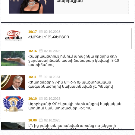
Քարդաշյան
16:17
02.10.2023
ՀԱՐԳԵԼԻ՛ ԸՆԹԵՐՑՈՂ
16:16
02.10.2023
Հանրապետությունում առաջիկա օրերին օդի
ջերմաստիճանն աստիճանաբար կնվազի 8-10
աստիճանով
16:11
02.10.2023
Հոկտեմբերի 7-ին ԱՊՀ-ի ոչ պաշտոնական
գագաթնաժողով նախատեսված չէ. Պեսկով
16:10
02.10.2023
Ադրբեջանի ԶՈՒ կրակի հետևանքով հայկական
կողմում կան տուժածներ․ ՀՀ ՊՆ
16:00
02.10.2023
ԼՂ-ից բռնի տեղահանված առանց ուղեկցողի
մնացած 20 երեխա և 216 տարեց գտնվում են ՀՀ
աշխատանքի և սոցիալական հարցերի