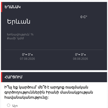
ԵՂԱՆԱԿ
11:30
02.10.2023
Սամվել Շահրամանյանն ու մի խումբ
0 C°
պատասխանատուներ կմնան ԼՂ-ում՝ մինչև
Երևան
որոնողափրկարարական աշխատանքների
ավարտը
Խոնավություն՝ %
11:03
02.10.2023
Քամի՝ կմ/ժ
ՄԱԿ-ի առաքելությունը շատ, շատ, շատ օգտակար
է Արցախի անապատում. Ժան-Քրիստոֆ Բյուսոն
10:43
02.10.2023
0°
0°
0°
0°
Ադրբեջանի փոխվարչապետն այսօր կմեկնի
07.08.2026
08.08.2026
Ստեփանակերտ
10:07
02.10.2023
Սենատոր Գարի Փիթերսը ներկայացրել է
ՀԱՐՑՈՒՄ
օրինագիծ, որն արգելում է ԱՄՆ օգնությունն
Ադրբեջանին
Ի՞նչ եք կարծում՝ մե՞ծ է արդյոք ռազմական
09:38
02.10.2023
գործողություններին Իրանի մասնակցության
Խումբն Արցախում կմնա` մինչև զոհվածների
հավանականությունը:
աճյունների ու անհետ կորածների
որոնողափրկարարական աշխատանքների
ավարտը. Թադևոսյան
Այո