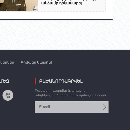
անձամբ ղեկավարել...
նկերներ
Գովազդ կայքում
 ՄԵԶ
ԲԱԺԱՆՈՐԴԱԳՐՎԵԼ
Բաժանորդագրվեք և առաջինը
տեղեկացված եղեք մեր թարմացումներին