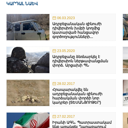
ԿԱՐԴԱԼ ՆԱԵՎ
06.03.2023
Ադրբեջանական զինուժի
դիվերսիոն խմբի կողմից
կատարված հանցավոր
գործողությունների...
23.05.2020
Ադրբեջանը ձեռնարկել է
դիվերսիոն ներթափանցման
փորձ. Արցախի ՊՆ
28.02.2017
Հրապարակվել են
ադրբեջանական զինուժի
հարձակման փորձի նոր
կադրեր (ՏԵՍԱՆՅՈՒԹԵՐ)
27.02.2017
Իրանի ԱԳՆ. Պատրաստակամ
ենք աջակցել Ղարաբաղում