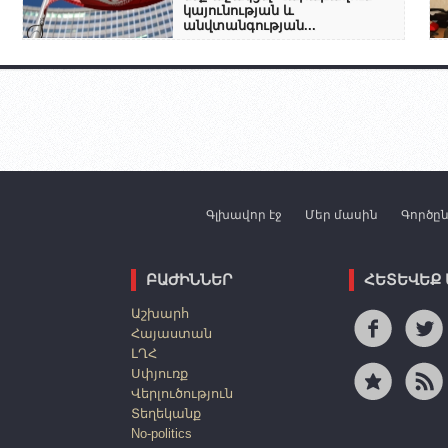
կայունության և
անվտանգության...
Գլխավոր էջ
Մեր մասին
Գործը
ԲԱԺԻՆՆԵՐ
ՀԵՏԵՎԵՔ
Աշխարհ
Հայաստան
ԼՂՀ
Սփյուռք
Վերլուծություն
Տեղեկանք
No-politics