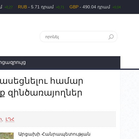
ամ
RUB
- 5.71 դրամ
GBP
- 490.04 դրամ
+0,27
+0,71
+0,04
րցազրույց
ասեցնելու համար
ք զինծառայողներ
հ
,
ԼՂՀ
Արցախի Հանրապետության