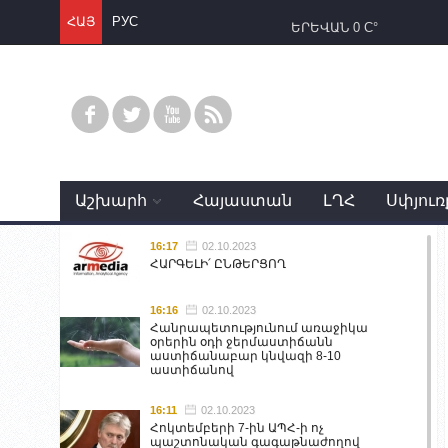
ՀԱՅ
РУС
ԵՐԵՎԱՆ
0 C°
Աշխարհ
Հայաստան
ԼՂՀ
Սփյուռ
16:17
02.10.2023
ՀԱՐԳԵԼԻ՛ ԸՆԹԵՐՑՈՂ
16:16
02.10.2023
Հանրապետությունում առաջիկա
օրերին օդի ջերմաստիճանն
աստիճանաբար կնվազի 8-10
աստիճանով
16:11
02.10.2023
Հոկտեմբերի 7-ին ԱՊՀ-ի ոչ
պաշտոնական գագաթնաժողով