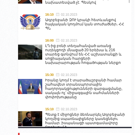
նախատեսված չէ. Պեսկով
16:10
02.10.2023
Ադրբեջանի ԶՈՒ կրակի հետևանքով
հայկական կողմում կան տուժածներ․ ՀՀ
ՊՆ
16:00
02.10.2023
ԼՂ-ից բռնի տեղահանված առանց
ուղեկցողի մնացած 20 երեխա և 216
տարեց գտնվում են ՀՀ աշխատանքի և
սոցիալական հարցերի
նախարարության հոգածության ներքո
15:30
02.10.2023
Իրանը կողմ է տարածաշրջանի համար
շահավետ տրանսպորտային
հաղորդակցությունների զարգացմանը,
սակայն ոչ՝ միջազգային սահմանների
փոփոխությանը
15:10
02.10.2023
Պետք է միջոցներ ձեռնարկել Ադրբեջանի
կողմից սպառնալիքները կասեցնելու
համար. իսպանացի պատգամավորը
Գորիսում է