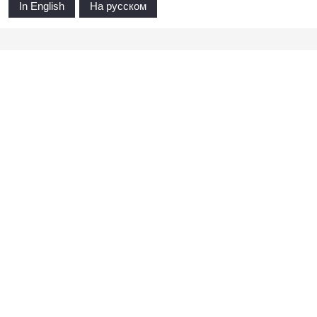
In English
На русском