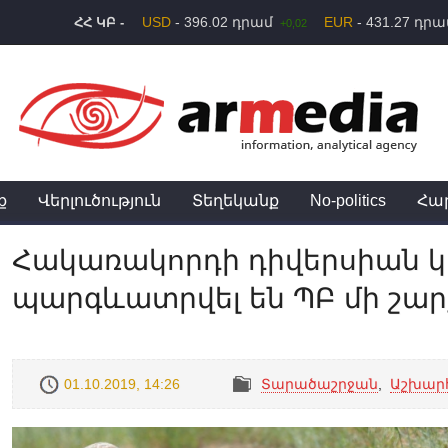
USD
- 396.02 դրամ
EUR
- 431.27 դր
ՀՀ ԿԲ -
+0,02
ք
Վերլուծություն
Տեղեկանք
No-politics
Հա
Հակառակորդի դիվերսիան կ
պարգևատրվել են ՊԲ մի շար
01.10.2019, 14:26
Տարածաշրջան
,
Աշխար