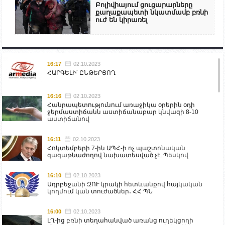
Բոլիվիայում ցուցարարները
քաղաքապետի նկատմամբ բռնի
ուժ են կիրառել
16:17
02.10.2023
ՀԱՐԳԵԼԻ՛ ԸՆԹԵՐՑՈՂ
16:16
02.10.2023
Հանրապետությունում առաջիկա օրերին օդի
ջերմաստիճանն աստիճանաբար կնվազի 8-10
աստիճանով
16:11
02.10.2023
Հոկտեմբերի 7-ին ԱՊՀ-ի ոչ պաշտոնական
գագաթնաժողով նախատեսված չէ. Պեսկով
16:10
02.10.2023
Ադրբեջանի ԶՈՒ կրակի հետևանքով հայկական
կողմում կան տուժածներ․ ՀՀ ՊՆ
16:00
02.10.2023
ԼՂ-ից բռնի տեղահանված առանց ուղեկցողի