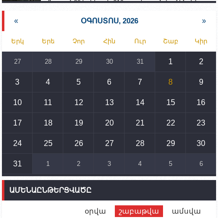
մնացած 20 երեխա և 216 տարեց գտնվում են ՀՀ
աշխատանքի և սոցիալական հարցերի
նախարարության հոգածության ներքո
«
ՕԳՈՍՏՈՍ, 2026
»
15:30
02.10.2023
Երկ
Երե
Չոր
Հին
Ուր
Շաբ
Կիր
Իրանը կողմ է տարածաշրջանի համար շահավետ
տրանսպորտային հաղորդակցությունների
զարգացմանը, սակայն ոչ՝ միջազգային
1
2
27
28
29
30
31
սահմանների փոփոխությանը
3
4
5
6
7
8
9
15:10
02.10.2023
Պետք է միջոցներ ձեռնարկել Ադրբեջանի կողմից
սպառնալիքները կասեցնելու համար. իսպանացի
10
11
12
13
14
15
16
պատգամավորը Գորիսում է
17
18
19
20
21
22
23
14:54
02.10.2023
Ադրբեջանի ԶՈՒ-ն կրակ է բացել Կութի հատվածում
տեղակայված հայկական դիրքերի անձնակազմի
24
25
26
27
28
29
30
համար սնունդ տեղափոխող մեքենայի
ուղղությամբ
31
1
2
3
4
5
6
14:46
02.10.2023
Մեր երկրները միևնույն մարտահրավերներն
ԱՄԵՆԱԸՆԹԵՐՑՎԱԾԸ
ունեն. կիպրոսցի խորհրդարանականը՝ Ալեն
Սիմոնյանին
օրվա
շաբաթվա
ամսվա