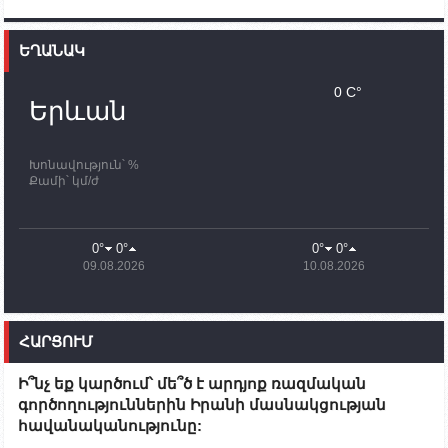
12:00
02.10.2023
Ֆրանսիայի ԱԳ նախարարը կայցելի Հայաստան
ԵՂԱՆԱԿ
11:30
02.10.2023
Սամվել Շահրամանյանն ու մի խումբ
0 C°
պատասխանատուներ կմնան ԼՂ-ում՝ մինչև
Երևան
որոնողափրկարարական աշխատանքների
ավարտը
Խոնավություն՝ %
11:03
02.10.2023
Քամի՝ կմ/ժ
ՄԱԿ-ի առաքելությունը շատ, շատ, շատ օգտակար
է Արցախի անապատում. Ժան-Քրիստոֆ Բյուսոն
10:43
02.10.2023
0°
0°
0°
0°
Ադրբեջանի փոխվարչապետն այսօր կմեկնի
09.08.2026
10.08.2026
Ստեփանակերտ
10:07
02.10.2023
Սենատոր Գարի Փիթերսը ներկայացրել է
ՀԱՐՑՈՒՄ
օրինագիծ, որն արգելում է ԱՄՆ օգնությունն
Ադրբեջանին
Ի՞նչ եք կարծում՝ մե՞ծ է արդյոք ռազմական
09:38
02.10.2023
գործողություններին Իրանի մասնակցության
Խումբն Արցախում կմնա` մինչև զոհվածների
հավանականությունը:
աճյունների ու անհետ կորածների
որոնողափրկարարական աշխատանքների