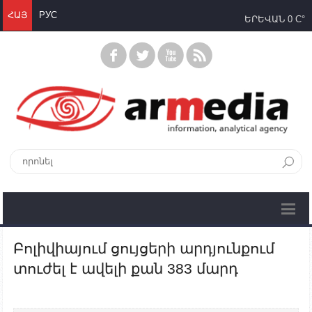
ՀԱՅ
РУС
ԵՐԵՎԱՆ
0 C°
Բոլիվիայում ցույցերի արդյունքում
տուժել է ավելի քան 383 մարդ