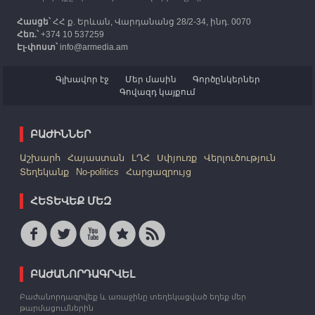
Հասցե՝
ՀՀ ք. Երևան, Վարդանանց 28/2-34, ինդ. 0070
Հեռ.՝
+374 10 537259
Էլ-փոստ՝
info@armedia.am
Գլխավոր էջ
Մեր մասին
Գործընկերներ
Գովազդ կայքում
ԲԱԺԻՆՆԵՐ
Աշխարհ
Հայաստան
ԼՂՀ
Սփյուռք
Վերլուծություն
Տեղեկանք
No-politics
Հարցազրույց
ՀԵՏԵՎԵՔ ՄԵԶ
ԲԱԺԱՆՈՐԴԱԳՐՎԵԼ
Բաժանորդագրվեք և առաջինը տեղեկացված եղեք մեր
թարմացումներին