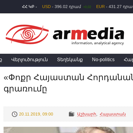
USD
- 396.02 դրամ
EUR
- 431.27 դր
ՀՀ ԿԲ -
+0,02
ք
Վերլուծություն
Տեղեկանք
No-politics
Հա
«Փոքր Հայաստան Հորդանան
գրառումը
20.11.2019, 09:00
Աշխարհ
,
Հայաստան