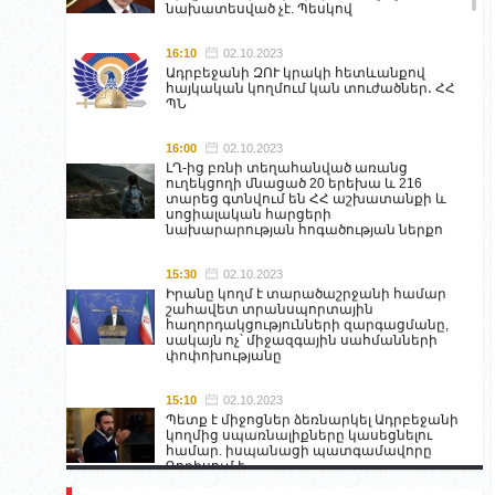
նախատեսված չէ. Պեսկով
16:10
02.10.2023
Ադրբեջանի ԶՈՒ կրակի հետևանքով
հայկական կողմում կան տուժածներ․ ՀՀ
ՊՆ
16:00
02.10.2023
ԼՂ-ից բռնի տեղահանված առանց
ուղեկցողի մնացած 20 երեխա և 216
տարեց գտնվում են ՀՀ աշխատանքի և
սոցիալական հարցերի
նախարարության հոգածության ներքո
15:30
02.10.2023
Իրանը կողմ է տարածաշրջանի համար
շահավետ տրանսպորտային
հաղորդակցությունների զարգացմանը,
սակայն ոչ՝ միջազգային սահմանների
փոփոխությանը
15:10
02.10.2023
Պետք է միջոցներ ձեռնարկել Ադրբեջանի
կողմից սպառնալիքները կասեցնելու
համար. իսպանացի պատգամավորը
Գորիսում է