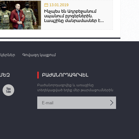
13.01.2019
Ինչպես են Ադրբեջանում
սպանում բլոգերներին.
Լապշինը մանրամասներ է...
նկերներ
Գովազդ կայքում
 ՄԵԶ
ԲԱԺԱՆՈՐԴԱԳՐՎԵԼ
Բաժանորդագրվեք և առաջինը
տեղեկացված եղեք մեր թարմացումներին