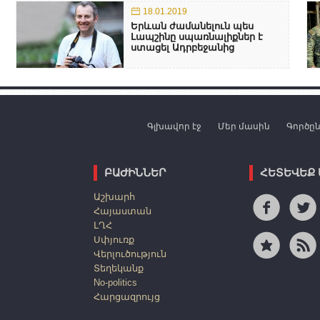
18.01.2019
Երևան ժամանելուն պես
Լապշինը սպառնալիքներ է
ստացել Ադրբեջանից
Գլխավոր էջ
Մեր մասին
Գործը
ԲԱԺԻՆՆԵՐ
ՀԵՏԵՎԵՔ
Աշխարհ
Հայաստան
ԼՂՀ
Սփյուռք
Վերլուծություն
Տեղեկանք
No-politics
Հարցազրույց