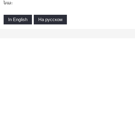
նա։
In English
На русском