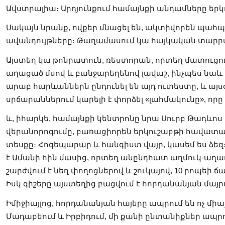
Ավստրալիա։ Արդյունքում համայնքի անդամները երկ
Սակայն նրանք, ովքեր մնացել են, ակտիվորեն պահպ
ավանդույթները։ Թաղամասում կա հայկական տարր
Այստեղ կա թոնրատուն, ռեստորան, որտեղ մատուցո
աղացած մսով և բանջարեղենով լավաշ, ինչպես նաև 
արաբ հարևաններն ընդունել են այդ ուտեստը, և այ
սրճարաններում կարելի է փորձել «լահմակունը», որ
և, իհարկե, համայնքի կենտրոնը նրա Սուրբ Թադևոս ե
վերանորոգումը, բառացիորեն երկուշաբթի հավատա
տեսքը։ Հոգեպարար և հանգիստ վայր, կասեմ ես ձեզ։
է Ամանի հին մասից, որտեղ անընդհատ աղմուկ-աղա
շարժվում է նեղ փողոցներով և շուկայով, 10 րոպեի ճ
Իսկ գիշերը այստեղից բացվում է հորդանանյան մա
Իմիջիայլոց, հորդանանյան հայերը ապրում են ոչ մի
Մադաբեում և Իրբիդում, մի քանի ընտանիքներ ապրում