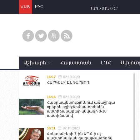
ՀԱՅ
РУС
ԵՐԵՎԱՆ
0 C°
Աշխարհ
Հայաստան
ԼՂՀ
Սփյուռ
16:17
02.10.2023
ՀԱՐԳԵԼԻ՛ ԸՆԹԵՐՑՈՂ
16:16
02.10.2023
Հանրապետությունում առաջիկա
օրերին օդի ջերմաստիճանն
աստիճանաբար կնվազի 8-10
աստիճանով
16:11
02.10.2023
Հոկտեմբերի 7-ին ԱՊՀ-ի ոչ
պաշտոնական գագաթնաժողով