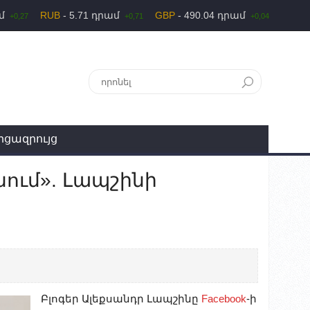
ամ
RUB
- 5.71 դրամ
GBP
- 490.04 դրամ
+0,27
+0,71
+0,04
րցազրույց
ում». Լապշինի
Բլոգեր Ալեքսանդր Լապշինը
Facebook
-ի