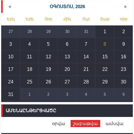
նախարարության հոգածության ներքո
«
ՕԳՈՍՏՈՍ, 2026
»
15:30
02.10.2023
Երկ
Երե
Չոր
Հին
Ուր
Շաբ
Կիր
Իրանը կողմ է տարածաշրջանի համար շահավետ
տրանսպորտային հաղորդակցությունների
զարգացմանը, սակայն ոչ՝ միջազգային
1
2
27
28
29
30
31
սահմանների փոփոխությանը
3
4
5
6
7
8
9
15:10
02.10.2023
Պետք է միջոցներ ձեռնարկել Ադրբեջանի կողմից
սպառնալիքները կասեցնելու համար. իսպանացի
10
11
12
13
14
15
16
պատգամավորը Գորիսում է
17
18
19
20
21
22
23
14:54
02.10.2023
Ադրբեջանի ԶՈՒ-ն կրակ է բացել Կութի հատվածում
տեղակայված հայկական դիրքերի անձնակազմի
24
25
26
27
28
29
30
համար սնունդ տեղափոխող մեքենայի
ուղղությամբ
31
1
2
3
4
5
6
14:46
02.10.2023
Մեր երկրները միևնույն մարտահրավերներն
ԱՄԵՆԱԸՆԹԵՐՑՎԱԾԸ
ունեն. կիպրոսցի խորհրդարանականը՝ Ալեն
Սիմոնյանին
օրվա
շաբաթվա
ամսվա
12:00
02.10.2023
Ֆրանսիայի ԱԳ նախարարը կայցելի Հայաստան