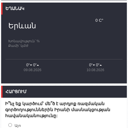
ԵՂԱՆԱԿ
11:30
02.10.2023
Սամվել Շահրամանյանն ու մի խումբ
0 C°
պատասխանատուներ կմնան ԼՂ-ում՝ մինչև
Երևան
որոնողափրկարարական աշխատանքների
ավարտը
Խոնավություն՝ %
11:03
02.10.2023
Քամի՝ կմ/ժ
ՄԱԿ-ի առաքելությունը շատ, շատ, շատ օգտակար
է Արցախի անապատում. Ժան-Քրիստոֆ Բյուսոն
10:43
02.10.2023
0°
0°
0°
0°
Ադրբեջանի փոխվարչապետն այսօր կմեկնի
09.08.2026
10.08.2026
Ստեփանակերտ
10:07
02.10.2023
Սենատոր Գարի Փիթերսը ներկայացրել է
ՀԱՐՑՈՒՄ
օրինագիծ, որն արգելում է ԱՄՆ օգնությունն
Ադրբեջանին
Ի՞նչ եք կարծում՝ մե՞ծ է արդյոք ռազմական
09:38
02.10.2023
գործողություններին Իրանի մասնակցության
Խումբն Արցախում կմնա` մինչև զոհվածների
հավանականությունը:
աճյունների ու անհետ կորածների
որոնողափրկարարական աշխատանքների
ավարտը. Թադևոսյան
Այո