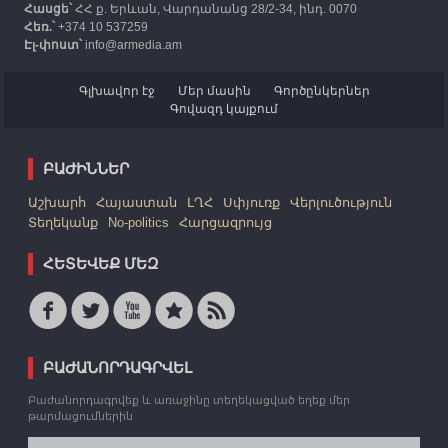
Հասցե՝
ՀՀ ք. Երևան, Վարդանանց 28/2-34, ինդ. 0070
Հեռ.՝
+374 10 537259
Էլ-փոստ՝
info@armedia.am
Գլխավոր էջ
Մեր մասին
Գործընկերներ
Գովազդ կայքում
ԲԱԺԻՆՆԵՐ
Աշխարհ
Հայաստան
ԼՂՀ
Սփյուռք
Վերլուծություն
Տեղեկանք
No-politics
Հարցազրույց
ՀԵՏԵՎԵՔ ՄԵԶ
ԲԱԺԱՆՈՐԴԱԳՐՎԵԼ
Բաժանորդագրվեք և առաջինը տեղեկացված եղեք մեր
թարմացումներին