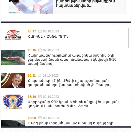
ընտրությունների ընթացքում
հայտնաբերված...
16:17
02.10.2023
ՀԱՐԳԵԼԻ՛ ԸՆԹԵՐՑՈՂ
16:16
02.10.2023
Հանրապետությունում առաջիկա օրերին օդի
ջերմաստիճանն աստիճանաբար կնվազի 8-10
աստիճանով
16:11
02.10.2023
Հոկտեմբերի 7-ին ԱՊՀ-ի ոչ պաշտոնական
գագաթնաժողով նախատեսված չէ. Պեսկով
16:10
02.10.2023
Ադրբեջանի ԶՈՒ կրակի հետևանքով հայկական
կողմում կան տուժածներ․ ՀՀ ՊՆ
16:00
02.10.2023
ԼՂ-ից բռնի տեղահանված առանց ուղեկցողի
մնացած 20 երեխա և 216 տարեց գտնվում են ՀՀ
աշխատանքի և սոցիալական հարցերի