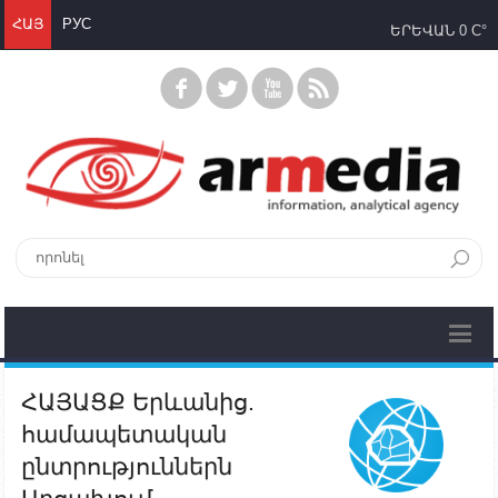
ՀԱՅ
РУС
ԵՐԵՎԱՆ
0 C°
ՀԱՅԱՑՔ Երևանից.
համապետական
ընտրություններն