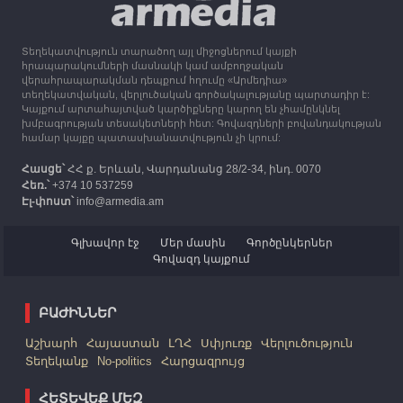
ստեռլինգ կհատկացնի՝ աջակցելու Լեռնային
Ղարաբաղից բռնի տեղահանվածներին
Տեղեկատվություն տարածող այլ միջոցներում կայքի
12:25
30.09.2023
հրապարակումների մասնակի կամ ամբողջական
Հայաստան է ժամանել բռնի տեղահանված 100
վերահրապարակման դեպքում հղումը «Արմեդիա»
հազար 417 արցախցի
տեղեկատվական, վերլուծական գործակալությանը պարտադիր է:
Կայքում արտահայտված կարծիքները կարող են չհամընկնել
խմբագրության տեսակետների հետ: Գովազդների բովանդակության
համար կայքը պատասխանատվություն չի կրում:
Հասցե՝
ՀՀ ք. Երևան, Վարդանանց 28/2-34, ինդ. 0070
Հեռ.՝
+374 10 537259
Էլ-փոստ՝
info@armedia.am
Գլխավոր էջ
Մեր մասին
Գործընկերներ
Գովազդ կայքում
ԲԱԺԻՆՆԵՐ
Աշխարհ
Հայաստան
ԼՂՀ
Սփյուռք
Վերլուծություն
Տեղեկանք
No-politics
Հարցազրույց
ՀԵՏԵՎԵՔ ՄԵԶ