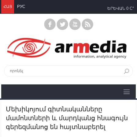
ՀԱՅ
РУС
ԵՐԵՎԱՆ
0 C°
Մեխիկոյում գիտնականները
մամոնտների և մարդկանց հնագույն
գերեզմանոց են հայտնաբերել