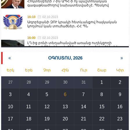
Հոկտեմբերի 7-ին ԱՊՀ-ի ոչ պաշտոնական
գագաթնաժողով նախատեսված չէ. Պեսկով
16:10
02.10.2023
Ադրբեջանի ԶՈՒ կրակի հետևանքով հայկական
կողմում կան տուժածներ․ ՀՀ ՊՆ
16:00
02.10.2023
ԼՂ-ից բռնի տեղահանված առանց ուղեկցողի
մնացած 20 երեխա և 216 տարեց գտնվում են ՀՀ
աշխատանքի և սոցիալական հարցերի
նախարարության հոգածության ներքո
«
ՕԳՈՍՏՈՍ, 2026
»
15:30
02.10.2023
Երկ
Երե
Չոր
Հին
Ուր
Շաբ
Կիր
Իրանը կողմ է տարածաշրջանի համար շահավետ
տրանսպորտային հաղորդակցությունների
զարգացմանը, սակայն ոչ՝ միջազգային
1
2
27
28
29
30
31
սահմանների փոփոխությանը
3
4
5
6
7
8
9
15:10
02.10.2023
Պետք է միջոցներ ձեռնարկել Ադրբեջանի կողմից
սպառնալիքները կասեցնելու համար. իսպանացի
10
11
12
13
14
15
16
պատգամավորը Գորիսում է
17
18
19
20
21
22
23
14:54
02.10.2023
Ադրբեջանի ԶՈՒ-ն կրակ է բացել Կութի հատվածում