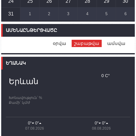
տեղակայված հայկական դիրքերի անձնակազմի
24
25
26
27
28
29
30
համար սնունդ տեղափոխող մեքենայի
ուղղությամբ
31
1
2
3
4
5
6
14:46
02.10.2023
Մեր երկրները միևնույն մարտահրավերներն
ԱՄԵՆԱԸՆԹԵՐՑՎԱԾԸ
ունեն. կիպրոսցի խորհրդարանականը՝ Ալեն
Սիմոնյանին
օրվա
շաբաթվա
ամսվա
12:00
02.10.2023
Ֆրանսիայի ԱԳ նախարարը կայցելի Հայաստան
ԵՂԱՆԱԿ
11:30
02.10.2023
Սամվել Շահրամանյանն ու մի խումբ
0 C°
պատասխանատուներ կմնան ԼՂ-ում՝ մինչև
Երևան
որոնողափրկարարական աշխատանքների
ավարտը
Խոնավություն՝ %
11:03
02.10.2023
Քամի՝ կմ/ժ
ՄԱԿ-ի առաքելությունը շատ, շատ, շատ օգտակար
է Արցախի անապատում. Ժան-Քրիստոֆ Բյուսոն
10:43
02.10.2023
0°
0°
0°
0°
Ադրբեջանի փոխվարչապետն այսօր կմեկնի
07.08.2026
08.08.2026
Ստեփանակերտ