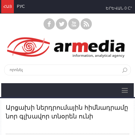
ՀԱՅ
РУС
ԵՐԵՎԱՆ
0 C°
Արցախի ներդրումային հիմնադրամը
նոր գլխավոր տնօրեն ունի