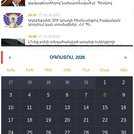
գագաթնաժողով նախատեսված չէ. Պեսկով
16:10
02.10.2023
Ադրբեջանի ԶՈՒ կրակի հետևանքով հայկական
կողմում կան տուժածներ․ ՀՀ ՊՆ
16:00
02.10.2023
ԼՂ-ից բռնի տեղահանված առանց ուղեկցողի
մնացած 20 երեխա և 216 տարեց գտնվում են ՀՀ
աշխատանքի և սոցիալական հարցերի
նախարարության հոգածության ներքո
«
ՕԳՈՍՏՈՍ, 2026
»
15:30
02.10.2023
Երկ
Երե
Չոր
Հին
Ուր
Շաբ
Կիր
Իրանը կողմ է տարածաշրջանի համար շահավետ
տրանսպորտային հաղորդակցությունների
զարգացմանը, սակայն ոչ՝ միջազգային
1
2
27
28
29
30
31
սահմանների փոփոխությանը
3
4
5
6
7
8
9
15:10
02.10.2023
Պետք է միջոցներ ձեռնարկել Ադրբեջանի կողմից
սպառնալիքները կասեցնելու համար. իսպանացի
10
11
12
13
14
15
16
պատգամավորը Գորիսում է
17
18
19
20
21
22
23
14:54
02.10.2023
Ադրբեջանի ԶՈՒ-ն կրակ է բացել Կութի հատվածում
տեղակայված հայկական դիրքերի անձնակազմի
24
25
26
27
28
29
30