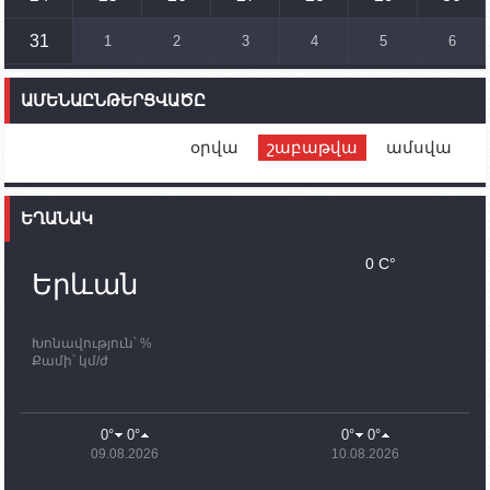
համար սնունդ տեղափոխող մեքենայի
ուղղությամբ
31
1
2
3
4
5
6
14:46
02.10.2023
Մեր երկրները միևնույն մարտահրավերներն
ԱՄԵՆԱԸՆԹԵՐՑՎԱԾԸ
ունեն. կիպրոսցի խորհրդարանականը՝ Ալեն
Սիմոնյանին
օրվա
շաբաթվա
ամսվա
12:00
02.10.2023
Ֆրանսիայի ԱԳ նախարարը կայցելի Հայաստան
ԵՂԱՆԱԿ
11:30
02.10.2023
Սամվել Շահրամանյանն ու մի խումբ
0 C°
պատասխանատուներ կմնան ԼՂ-ում՝ մինչև
Երևան
որոնողափրկարարական աշխատանքների
ավարտը
Խոնավություն՝ %
11:03
02.10.2023
Քամի՝ կմ/ժ
ՄԱԿ-ի առաքելությունը շատ, շատ, շատ օգտակար
է Արցախի անապատում. Ժան-Քրիստոֆ Բյուսոն
10:43
02.10.2023
0°
0°
0°
0°
Ադրբեջանի փոխվարչապետն այսօր կմեկնի
09.08.2026
10.08.2026
Ստեփանակերտ