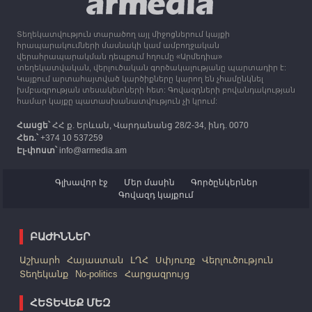
Ղարաբաղից բռնի տեղահանվածներին
Տեղեկատվություն տարածող այլ միջոցներում կայքի
12:25
30.09.2023
հրապարակումների մասնակի կամ ամբողջական
Հայաստան է ժամանել բռնի տեղահանված 100
վերահրապարակման դեպքում հղումը «Արմեդիա»
հազար 417 արցախցի
տեղեկատվական, վերլուծական գործակալությանը պարտադիր է:
Կայքում արտահայտված կարծիքները կարող են չհամընկնել
խմբագրության տեսակետների հետ: Գովազդների բովանդակության
համար կայքը պատասխանատվություն չի կրում:
Հասցե՝
ՀՀ ք. Երևան, Վարդանանց 28/2-34, ինդ. 0070
Հեռ.՝
+374 10 537259
Էլ-փոստ՝
info@armedia.am
Գլխավոր էջ
Մեր մասին
Գործընկերներ
Գովազդ կայքում
ԲԱԺԻՆՆԵՐ
Աշխարհ
Հայաստան
ԼՂՀ
Սփյուռք
Վերլուծություն
Տեղեկանք
No-politics
Հարցազրույց
ՀԵՏԵՎԵՔ ՄԵԶ