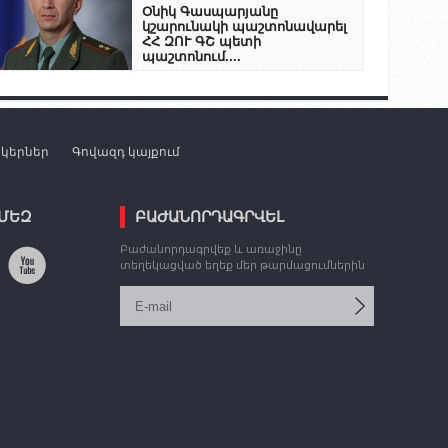
Օնիկ Գասպարյանը
կշարունակի պաշտոնավարել
ՀՀ ԶՈՒ ԳՇ պետի
պաշտոնում....
նկերներ
Գովազդ կայքում
 ՄԵԶ
ԲԱԺԱՆՈՐԴԱԳՐՎԵԼ
Բաժանորդագրվեք և առաջինը
տեղեկացված եղեք մեր թարմացումներին