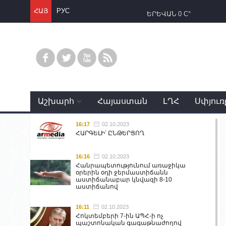
ՀԱՅ
РУС
ԵՐԵՎԱՆ
0 C°
Աշխարհ
Հայաստան
ԼՂՀ
Սփյուռ
16:17
02.10.2023
ՀԱՐԳԵԼԻ՛ ԸՆԹԵՐՑՈՂ
16:16
02.10.2023
Հանրապետությունում առաջիկա
օրերին օդի ջերմաստիճանն
աստիճանաբար կնվազի 8-10
աստիճանով
16:11
02.10.2023
Հոկտեմբերի 7-ին ԱՊՀ-ի ոչ
պաշտոնական գագաթնաժողով