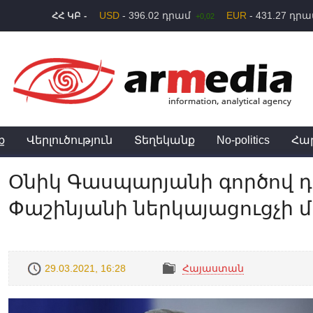
USD
- 396.02 դրամ
EUR
- 431.27 դր
ՀՀ ԿԲ -
+0,02
ք
Վերլուծություն
Տեղեկանք
No-politics
Հա
Օնիկ Գասպարյանի գործով դ
Փաշինյանի ներկայացուցչի մ
29.03.2021, 16:28
Հայաստան