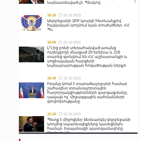
նախատեսված չէ. Պեսկով
16:10
02.10.2023
Ադրբեջանի ԶՈՒ կրակի հետևանքով
հայկական կողմում կան տուժածներ․ ՀՀ
ՊՆ
16:00
02.10.2023
ԼՂ-ից բռնի տեղահանված առանց
ուղեկցողի մնացած 20 երեխա և 216
տարեց գտնվում են ՀՀ աշխատանքի և
սոցիալական հարցերի
նախարարության հոգածության ներքո
15:30
02.10.2023
Իրանը կողմ է տարածաշրջանի համար
շահավետ տրանսպորտային
հաղորդակցությունների զարգացմանը,
սակայն ոչ՝ միջազգային սահմանների
փոփոխությանը
15:10
02.10.2023
Պետք է միջոցներ ձեռնարկել Ադրբեջանի
կողմից սպառնալիքները կասեցնելու
համար. իսպանացի պատգամավորը
Գորիսում է