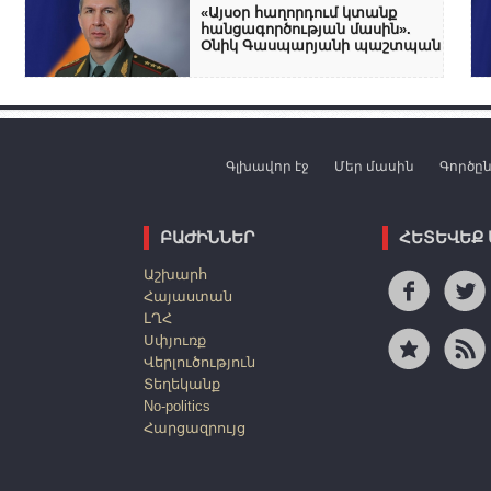
«Այսօր հաղորդում կտանք
հանցագործության մասին».
Օնիկ Գասպարյանի պաշտպան
Գլխավոր էջ
Մեր մասին
Գործը
ԲԱԺԻՆՆԵՐ
ՀԵՏԵՎԵՔ
Աշխարհ
Հայաստան
ԼՂՀ
Սփյուռք
Վերլուծություն
Տեղեկանք
No-politics
Հարցազրույց