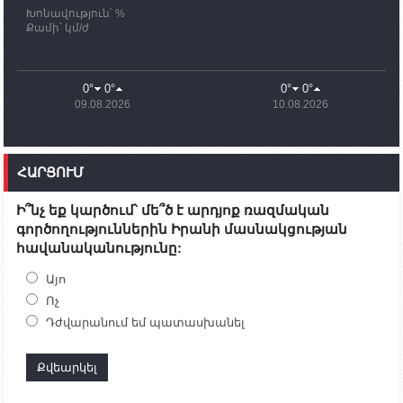
Խոնավություն՝ %
11:03
02.10.2023
Քամի՝ կմ/ժ
ՄԱԿ-ի առաքելությունը շատ, շատ, շատ օգտակար
է Արցախի անապատում. Ժան-Քրիստոֆ Բյուսոն
10:43
02.10.2023
0°
0°
0°
0°
Ադրբեջանի փոխվարչապետն այսօր կմեկնի
09.08.2026
10.08.2026
Ստեփանակերտ
10:07
02.10.2023
Սենատոր Գարի Փիթերսը ներկայացրել է
ՀԱՐՑՈՒՄ
օրինագիծ, որն արգելում է ԱՄՆ օգնությունն
Ադրբեջանին
Ի՞նչ եք կարծում՝ մե՞ծ է արդյոք ռազմական
09:38
02.10.2023
գործողություններին Իրանի մասնակցության
Խումբն Արցախում կմնա` մինչև զոհվածների
հավանականությունը:
աճյունների ու անհետ կորածների
որոնողափրկարարական աշխատանքների
ավարտը. Թադևոսյան
Այո
Ոչ
20:26
30.09.2023
Դժվարանում եմ պատասխանել
Ժամը 18։00-ի դրությամբ ԼՂ-ից բռնի տեղահանված
100․480 անձ արդեն Հայաստանում է
19:54
30.09.2023
Ադրբեջանի պաշտպանության նախարարությունն