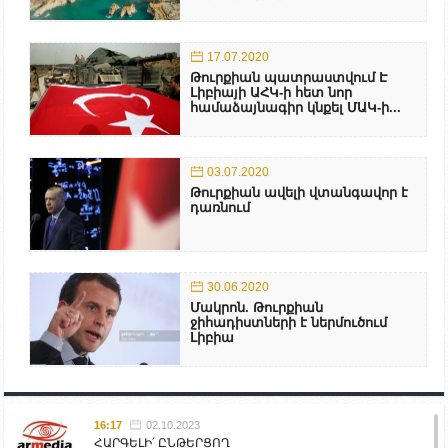
17.07.2020
Թուրքիան պատրաստվում Է
Լիբիայի ԱՀԿ-ի հետ նոր
համաձայնագիր կնքել ՄԱԿ-ի...
03.07.2020
Թուրքիան ավելի վտանգավոր է
դառնում
30.06.2020
Մակրոն. Թուրքիան
ջիհադիստների է ներմուծում
Լիբիա
16:17
02.10.2023
ՀԱՐԳԵԼԻ՛ ԸՆԹԵՐՑՈՂ