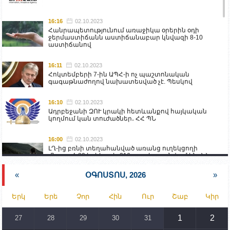
16:16
02.10.2023
Հանրապետությունում առաջիկա օրերին օդի
ջերմաստիճանն աստիճանաբար կնվազի 8-10
աստիճանով
16:11
02.10.2023
Հոկտեմբերի 7-ին ԱՊՀ-ի ոչ պաշտոնական
գագաթնաժողով նախատեսված չէ. Պեսկով
16:10
02.10.2023
Ադրբեջանի ԶՈՒ կրակի հետևանքով հայկական
կողմում կան տուժածներ․ ՀՀ ՊՆ
16:00
02.10.2023
ԼՂ-ից բռնի տեղահանված առանց ուղեկցողի
մնացած 20 երեխա և 216 տարեց գտնվում են ՀՀ
աշխատանքի և սոցիալական հարցերի
նախարարության հոգածության ներքո
«
ՕԳՈՍՏՈՍ, 2026
»
15:30
02.10.2023
Երկ
Երե
Չոր
Հին
Ուր
Շաբ
Կիր
Իրանը կողմ է տարածաշրջանի համար շահավետ
տրանսպորտային հաղորդակցությունների
զարգացմանը, սակայն ոչ՝ միջազգային
1
2
27
28
29
30
31
սահմանների փոփոխությանը