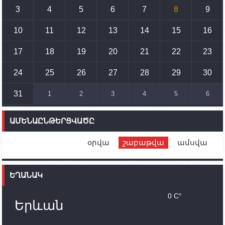
3
4
5
6
7
8
9
15:10
02.10.2023
Պետք է միջոցներ ձեռնարկել Ադրբեջանի կողմից
սպառնալիքները կասեցնելու համար. իսպանացի
10
11
12
13
14
15
16
պատգամավորը Գորիսում է
17
18
19
20
21
22
23
14:54
02.10.2023
Ադրբեջանի ԶՈՒ-ն կրակ է բացել Կութի հատվածում
տեղակայված հայկական դիրքերի անձնակազմի
24
25
26
27
28
29
30
համար սնունդ տեղափոխող մեքենայի
ուղղությամբ
31
1
2
3
4
5
6
14:46
02.10.2023
Մեր երկրները միևնույն մարտահրավերներն
ԱՄԵՆԱԸՆԹԵՐՑՎԱԾԸ
ունեն. կիպրոսցի խորհրդարանականը՝ Ալեն
Սիմոնյանին
օրվա
շաբաթվա
ամսվա
12:00
02.10.2023
Ֆրանսիայի ԱԳ նախարարը կայցելի Հայաստան
ԵՂԱՆԱԿ
11:30
02.10.2023
Սամվել Շահրամանյանն ու մի խումբ
0 C°
պատասխանատուներ կմնան ԼՂ-ում՝ մինչև
Երևան
որոնողափրկարարական աշխատանքների
ավարտը