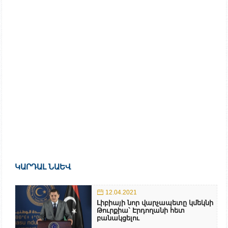
ԿԱՐԴԱԼ ՆԱԵՎ
12.04.2021
Լիբիայի նոր վարչապետը կմեկնի
Թուրքիա` Էրդողանի հետ
բանակցելու