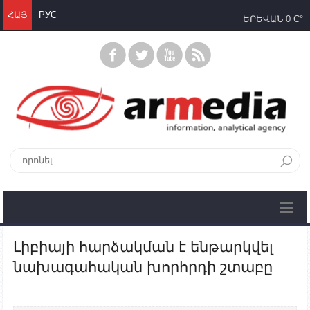
ՀԱՅ
РУС
ԵՐԵՎԱՆ
0 C°
Լիբիայի հարձակման է ենթարկվել
նախագահական խորհրդի շտաբը