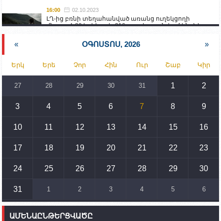
16:00
02.10.2023
ԼՂ-ից բռնի տեղահանված առանց ուղեկցողի
մնացած 20 երեխա և 216 տարեց գտնվում են ՀՀ
աշխատանքի և սոցիալական հարցերի
նախարարության հոգածության ներքո
«
ՕԳՈՍՏՈՍ, 2026
»
15:30
02.10.2023
Երկ
Երե
Չոր
Հին
Ուր
Շաբ
Կիր
Իրանը կողմ է տարածաշրջանի համար շահավետ
տրանսպորտային հաղորդակցությունների
զարգացմանը, սակայն ոչ՝ միջազգային
1
2
27
28
29
30
31
սահմանների փոփոխությանը
3
4
5
6
7
8
9
15:10
02.10.2023
Պետք է միջոցներ ձեռնարկել Ադրբեջանի կողմից
սպառնալիքները կասեցնելու համար. իսպանացի
10
11
12
13
14
15
16
պատգամավորը Գորիսում է
17
18
19
20
21
22
23
14:54
02.10.2023
Ադրբեջանի ԶՈՒ-ն կրակ է բացել Կութի հատվածում
տեղակայված հայկական դիրքերի անձնակազմի
24
25
26
27
28
29
30
համար սնունդ տեղափոխող մեքենայի
ուղղությամբ
31
1
2
3
4
5
6
14:46
02.10.2023
Մեր երկրները միևնույն մարտահրավերներն
ԱՄԵՆԱԸՆԹԵՐՑՎԱԾԸ
ունեն. կիպրոսցի խորհրդարանականը՝ Ալեն