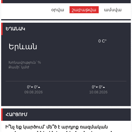
Սիմոնյանին
օրվա
շաբաթվա
ամսվա
12:00
02.10.2023
Ֆրանսիայի ԱԳ նախարարը կայցելի Հայաստան
ԵՂԱՆԱԿ
11:30
02.10.2023
Սամվել Շահրամանյանն ու մի խումբ
0 C°
պատասխանատուներ կմնան ԼՂ-ում՝ մինչև
Երևան
որոնողափրկարարական աշխատանքների
ավարտը
Խոնավություն՝ %
11:03
02.10.2023
Քամի՝ կմ/ժ
ՄԱԿ-ի առաքելությունը շատ, շատ, շատ օգտակար
է Արցախի անապատում. Ժան-Քրիստոֆ Բյուսոն
10:43
02.10.2023
0°
0°
0°
0°
Ադրբեջանի փոխվարչապետն այսօր կմեկնի
09.08.2026
10.08.2026
Ստեփանակերտ
10:07
02.10.2023
Սենատոր Գարի Փիթերսը ներկայացրել է
ՀԱՐՑՈՒՄ
օրինագիծ, որն արգելում է ԱՄՆ օգնությունն
Ադրբեջանին
Ի՞նչ եք կարծում՝ մե՞ծ է արդյոք ռազմական
09:38
02.10.2023