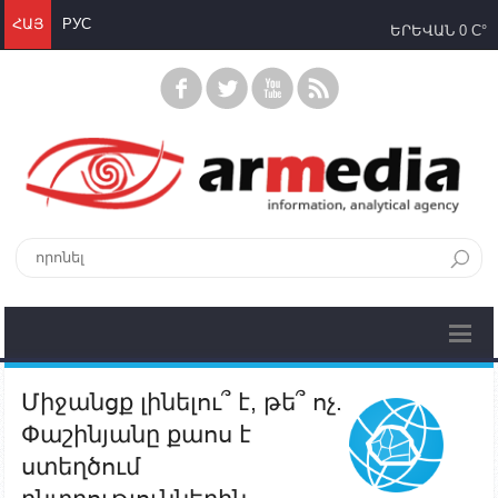
ՀԱՅ
РУС
ԵՐԵՎԱՆ
0 C°
Միջանցք լինելու՞ է, թե՞ ոչ.
Փաշինյանը քաոս է
ստեղծում