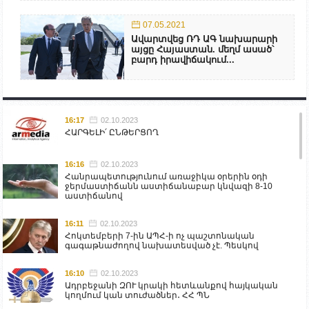
07.05.2021
Ավարտվեց ՌԴ ԱԳ նախարարի
այցը Հայաստան. մեղմ ասած՝
բարդ իրավիճակում...
16:17
02.10.2023
ՀԱՐԳԵԼԻ՛ ԸՆԹԵՐՑՈՂ
16:16
02.10.2023
Հանրապետությունում առաջիկա օրերին օդի
ջերմաստիճանն աստիճանաբար կնվազի 8-10
աստիճանով
16:11
02.10.2023
Հոկտեմբերի 7-ին ԱՊՀ-ի ոչ պաշտոնական
գագաթնաժողով նախատեսված չէ. Պեսկով
16:10
02.10.2023
Ադրբեջանի ԶՈՒ կրակի հետևանքով հայկական
կողմում կան տուժածներ․ ՀՀ ՊՆ