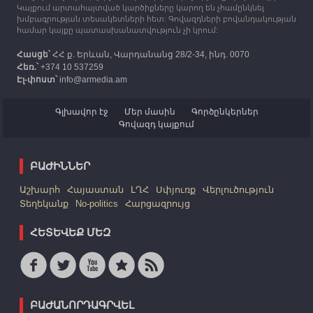
Կայքում արտահայտված կարծիքները կարող են չհամընկնել
խմբագրության տեսակետների հետ: Գովազդների բովանդակության
համար կայքը պատասխանատվություն չի կրում:
Հասցե՝
ՀՀ ք. Երևան, Վարդանանց 28/2-34, ինդ. 0070
Հեռ.՝
+374 10 537259
Էլ-փոստ՝
info@armedia.am
Գլխավոր էջ
Մեր մասին
Գործընկերներ
Գովազդ կայքում
ԲԱԺԻՆՆԵՐ
Աշխարհ
Հայաստան
ԼՂՀ
Սփյուռք
Վերլուծություն
Տեղեկանք
No-politics
Հարցազրույց
ՀԵՏԵՎԵՔ ՄԵԶ
ԲԱԺԱՆՈՐԴԱԳՐՎԵԼ