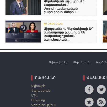
Գերմանիան աջակցում է
Հայաստանում
ժողովրդավարական
բարեփոխումներին....
06.09.2023
Միրզոյանն ու Գերմանիայի ԱԳ
նախարարը քննարկել են
տարածաշրջանում
կայունության...
Գլխավոր էջ
Մեր մասին
Գործը
ԲԱԺԻՆՆԵՐ
ՀԵՏԵՎԵՔ
Աշխարհ
Հայաստան
ԼՂՀ
Սփյուռք
Վերլուծություն