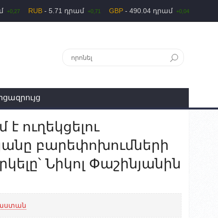
ամ
RUB
- 5.71 դրամ
GBP
- 490.04 դրամ
+0,27
+0,71
+0,04
րցազրույց
 ուղեկցելու
անը բարեփոխումների
կելը՝ Նիկոլ Փաշինյանին
աստան