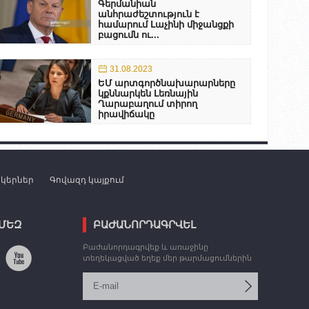
Գերմանիան
անհրաժեշտություն է
համարում Լաչինի միջանցքի
բացումն ու...
31.08.2023
ԵՄ արտգործնախարարները
կքննարկեն Լեռնային
Ղարաբաղում տիրող
իրավիճակը
նկերներ
Գովազդ կայքում
 ՄԵԶ
ԲԱԺԱՆՈՐԴԱԳՐՎԵԼ
Բաժանորդագրվեք և առաջինը
տեղեկացված եղեք մեր թարմացումներին