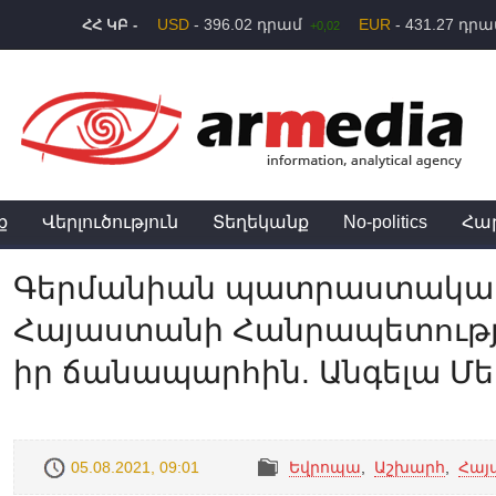
USD
- 396.02 դրամ
EUR
- 431.27 դր
ՀՀ ԿԲ -
+0,02
ք
Վերլուծություն
Տեղեկանք
No-politics
Հա
Գերմանիան պատրաստակամ է
Հայաստանի Հանրապետությ
իր ճանապարհին. Անգելա Մեր
05.08.2021, 09:01
Եվրոպա
,
Աշխարհ
,
Հայ