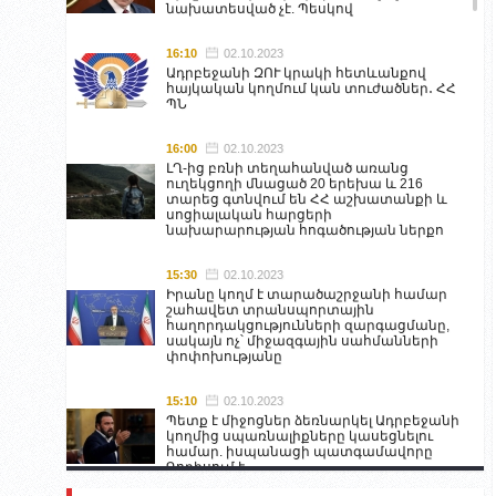
նախատեսված չէ. Պեսկով
16:10
02.10.2023
Ադրբեջանի ԶՈՒ կրակի հետևանքով
հայկական կողմում կան տուժածներ․ ՀՀ
ՊՆ
16:00
02.10.2023
ԼՂ-ից բռնի տեղահանված առանց
ուղեկցողի մնացած 20 երեխա և 216
տարեց գտնվում են ՀՀ աշխատանքի և
սոցիալական հարցերի
նախարարության հոգածության ներքո
15:30
02.10.2023
Իրանը կողմ է տարածաշրջանի համար
շահավետ տրանսպորտային
հաղորդակցությունների զարգացմանը,
սակայն ոչ՝ միջազգային սահմանների
փոփոխությանը
15:10
02.10.2023
Պետք է միջոցներ ձեռնարկել Ադրբեջանի
կողմից սպառնալիքները կասեցնելու
համար. իսպանացի պատգամավորը
Գորիսում է