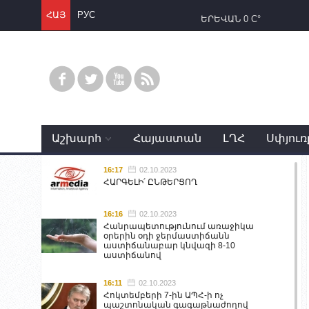
ՀԱՅ
РУС
ԵՐԵՎԱՆ
0 C°
Աշխարհ
Հայաստան
ԼՂՀ
Սփյուռ
16:17
02.10.2023
ՀԱՐԳԵԼԻ՛ ԸՆԹԵՐՑՈՂ
16:16
02.10.2023
Հանրապետությունում առաջիկա
օրերին օդի ջերմաստիճանն
աստիճանաբար կնվազի 8-10
աստիճանով
16:11
02.10.2023
Հոկտեմբերի 7-ին ԱՊՀ-ի ոչ
պաշտոնական գագաթնաժողով