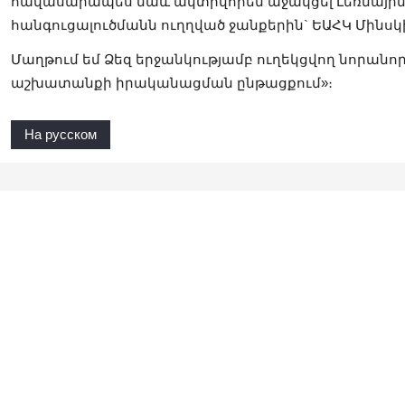
հավասարապես նաև ակտիվորեն աջակցել Լեռնայ
հանգուցալուծմանն ուղղված ջանքերին` ԵԱՀԿ Մինսկ
Մաղթում եմ Ձեզ երջանկությամբ ուղեկցվող նորան
աշխատանքի իրականացման ընթացքում»։
На русском