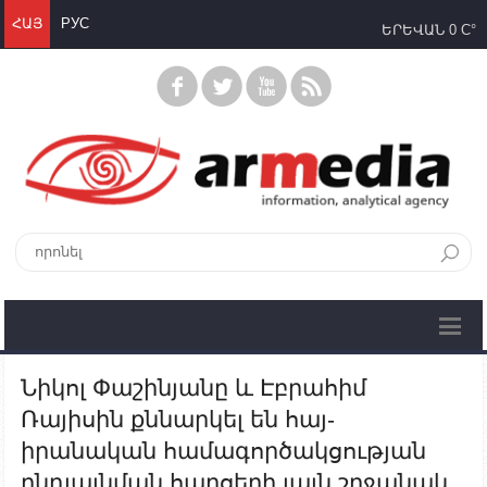
ՀԱՅ
РУС
ԵՐԵՎԱՆ
0 C°
Նիկոլ Փաշինյանը և Էբրահիմ
Ռայիսին քննարկել են հայ-
իրանական համագործակցության
ընդլայնման հարցերի լայն շրջանակ