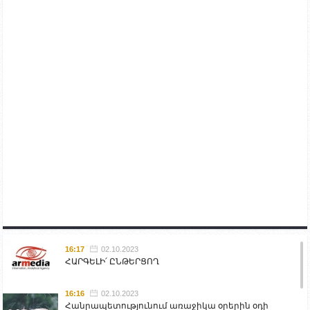
16:17
02.10.2023
ՀԱՐԳԵԼԻ՛ ԸՆԹԵՐՑՈՂ
16:16
02.10.2023
Հանրապետությունում առաջիկա օրերին օդի