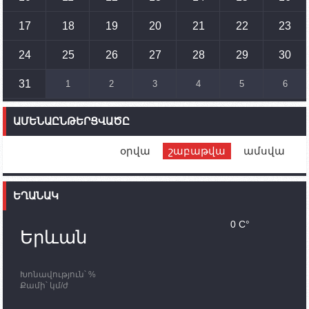
պատգամավորը Գորիսում է
17
18
19
20
21
22
23
14:54
02.10.2023
Ադրբեջանի ԶՈՒ-ն կրակ է բացել Կութի հատվածում
տեղակայված հայկական դիրքերի անձնակազմի
24
25
26
27
28
29
30
համար սնունդ տեղափոխող մեքենայի
ուղղությամբ
31
1
2
3
4
5
6
14:46
02.10.2023
Մեր երկրները միևնույն մարտահրավերներն
ԱՄԵՆԱԸՆԹԵՐՑՎԱԾԸ
ունեն. կիպրոսցի խորհրդարանականը՝ Ալեն
Սիմոնյանին
օրվա
շաբաթվա
ամսվա
12:00
02.10.2023
Ֆրանսիայի ԱԳ նախարարը կայցելի Հայաստան
ԵՂԱՆԱԿ
11:30
02.10.2023
Սամվել Շահրամանյանն ու մի խումբ
0 C°
պատասխանատուներ կմնան ԼՂ-ում՝ մինչև
Երևան
որոնողափրկարարական աշխատանքների
ավարտը
Խոնավություն՝ %
11:03
02.10.2023
Քամի՝ կմ/ժ
ՄԱԿ-ի առաքելությունը շատ, շատ, շատ օգտակար
է Արցախի անապատում. Ժան-Քրիստոֆ Բյուսոն