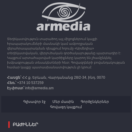
սպասվում է անձրև և ամպրոպ
13:16
30.09.2023
Միացյալ Թագավորությունը 1 միլիոն ֆունտ
ստեռլինգ կհատկացնի՝ աջակցելու Լեռնային
Ղարաբաղից բռնի տեղահանվածներին
Տեղեկատվություն տարածող այլ միջոցներում կայքի
12:25
30.09.2023
հրապարակումների մասնակի կամ ամբողջական
Հայաստան է ժամանել բռնի տեղահանված 100
վերահրապարակման դեպքում հղումը «Արմեդիա»
հազար 417 արցախցի
տեղեկատվական, վերլուծական գործակալությանը պարտադիր է:
Կայքում արտահայտված կարծիքները կարող են չհամընկնել
խմբագրության տեսակետների հետ: Գովազդների բովանդակության
համար կայքը պատասխանատվություն չի կրում:
Հասցե՝
ՀՀ ք. Երևան, Վարդանանց 28/2-34, ինդ. 0070
Հեռ.՝
+374 10 537259
Էլ-փոստ՝
info@armedia.am
Գլխավոր էջ
Մեր մասին
Գործընկերներ
Գովազդ կայքում
ԲԱԺԻՆՆԵՐ