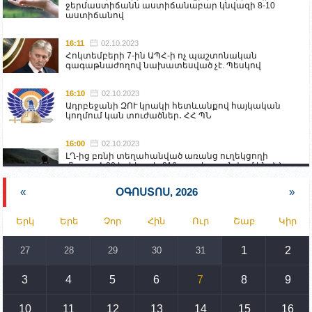
ջերմաստիճանն աստիճանաբար կնվազի 8-10
աստիճանով
16:11
02.10.2023
Հոկտեմբերի 7-ին ԱՊՀ-ի ոչ պաշտոնական
գագաթնաժողով նախատեսված չէ. Պեսկով
16:10
02.10.2023
Ադրբեջանի ԶՈՒ կրակի հետևանքով հայկական
կողմում կան տուժածներ․ ՀՀ ՊՆ
16:00
02.10.2023
ԼՂ-ից բռնի տեղահանված առանց ուղեկցողի
մնացած 20 երեխա և 216 տարեց գտնվում են ՀՀ
աշխատանքի և սոցիալական հարցերի
նախարարության հոգածության ներքո
«
ՕԳՈՍՏՈՍ, 2026
»
15:30
02.10.2023
Երկ
Երե
Չոր
Հին
Ուր
Շաբ
Կիր
Իրանը կողմ է տարածաշրջանի համար շահավետ
տրանսպորտային հաղորդակցությունների
զարգացմանը, սակայն ոչ՝ միջազգային
1
2
27
28
29
30
31
սահմանների փոփոխությանը
3
4
5
6
7
8
9
15:10
02.10.2023
Պետք է միջոցներ ձեռնարկել Ադրբեջանի կողմից
սպառնալիքները կասեցնելու համար. իսպանացի
10
11
12
13
14
15
16