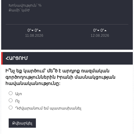
Խոնավություն՝ %
11:03
02.10.2023
Քամի՝ կմ/ժ
ՄԱԿ-ի առաքելությունը շատ, շատ, շատ օգտակար
է Արցախի անապատում. Ժան-Քրիստոֆ Բյուսոն
10:43
02.10.2023
0°
0°
0°
0°
Ադրբեջանի փոխվարչապետն այսօր կմեկնի
11.08.2026
12.08.2026
Ստեփանակերտ
10:07
02.10.2023
Սենատոր Գարի Փիթերսը ներկայացրել է
ՀԱՐՑՈՒՄ
օրինագիծ, որն արգելում է ԱՄՆ օգնությունն
Ադրբեջանին
Ի՞նչ եք կարծում՝ մե՞ծ է արդյոք ռազմական
09:38
02.10.2023
գործողություններին Իրանի մասնակցության
Խումբն Արցախում կմնա` մինչև զոհվածների
հավանականությունը:
աճյունների ու անհետ կորածների
որոնողափրկարարական աշխատանքների
ավարտը. Թադևոսյան
Այո
Ոչ
20:26
30.09.2023
Դժվարանում եմ պատասխանել
Ժամը 18։00-ի դրությամբ ԼՂ-ից բռնի տեղահանված
100․480 անձ արդեն Հայաստանում է
19:54
30.09.2023
Ադրբեջանի պաշտպանության նախարարությունն