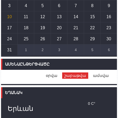
3
4
5
6
7
8
9
15:10
02.10.2023
Պետք է միջոցներ ձեռնարկել Ադրբեջանի կողմից
սպառնալիքները կասեցնելու համար. իսպանացի
10
11
12
13
14
15
16
պատգամավորը Գորիսում է
17
18
19
20
21
22
23
14:54
02.10.2023
Ադրբեջանի ԶՈՒ-ն կրակ է բացել Կութի հատվածում
տեղակայված հայկական դիրքերի անձնակազմի
24
25
26
27
28
29
30
համար սնունդ տեղափոխող մեքենայի
ուղղությամբ
31
1
2
3
4
5
6
14:46
02.10.2023
Մեր երկրները միևնույն մարտահրավերներն
ԱՄԵՆԱԸՆԹԵՐՑՎԱԾԸ
ունեն. կիպրոսցի խորհրդարանականը՝ Ալեն
Սիմոնյանին
օրվա
շաբաթվա
ամսվա
12:00
02.10.2023
Ֆրանսիայի ԱԳ նախարարը կայցելի Հայաստան
ԵՂԱՆԱԿ
11:30
02.10.2023
Սամվել Շահրամանյանն ու մի խումբ
0 C°
պատասխանատուներ կմնան ԼՂ-ում՝ մինչև
Երևան
որոնողափրկարարական աշխատանքների
ավարտը