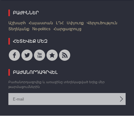
ԲԱԺԻՆՆԵՐ
Աշխարհ
Հայաստան
ԼՂՀ
Սփյուռք
Վերլուծություն
Տեղեկանք
No-politics
Հարցազրույց
ՀԵՏԵՎԵՔ ՄԵԶ
ԲԱԺԱՆՈՐԴԱԳՐՎԵԼ
Բաժանորդագրվեք և առաջինը տեղեկացված եղեք մեր
թարմացումներին
© 2006 -2026 «Արմեդիա» ՏՎԳ: Բոլոր իրավունքները պաշտպանված են:
Կայքը՝
Վ. Թորոսյանի