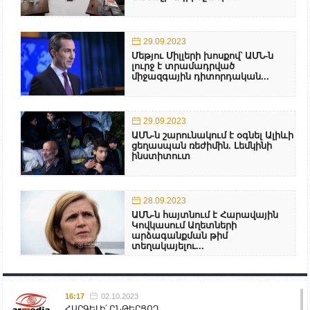
29.09.2023
Մեթյու Միլլերի խոսքով՝ ԱՄՆ-ն
լուրջ է տրամադրված
միջազգային դիտորդական...
29.09.2023
ԱՄՆ-ն շարունակում է օգնել Ալիևի
ցեղասպան ռեժիմին. Լեմկինի
ինստիտուտ
28.09.2023
ԱՄՆ-ն հայտնում է Հարավային
Կովկասում Աղետների
արձագանքման թիմ
տեղակայելու...
16:17
02.10.2023
ՀԱՐԳԵԼԻ՛ ԸՆԹԵՐՑՈՂ