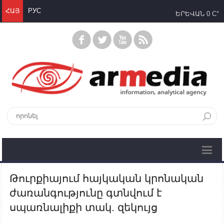
ՀԱՅ
РУС
ԵՐԵՎԱՆ
0 C°
Թուրքիայում հայկական կրոնական
ժառանգությունը գտնվում է
սպառնալիքի տակ. զեկույց