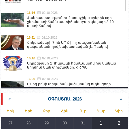
16:16
02.10.2023
Հանրապետությունում առաջիկա օրերին օդի
ջերմաստիճանն աստիճանաբար կնվազի 8-10
աստիճանով
16:11
02.10.2023
Հոկտեմբերի 7-ին ԱՊՀ-ի ոչ պաշտոնական
գագաթնաժողով նախատեսված չէ. Պեսկով
16:10
02.10.2023
Ադրբեջանի ԶՈՒ կրակի հետևանքով հայկական
կողմում կան տուժածներ․ ՀՀ ՊՆ
16:00
02.10.2023
ԼՂ-ից բռնի տեղահանված առանց ուղեկցողի
մնացած 20 երեխա և 216 տարեց գտնվում են ՀՀ
աշխատանքի և սոցիալական հարցերի
նախարարության հոգածության ներքո
«
ՕԳՈՍՏՈՍ, 2026
»
15:30
02.10.2023
Երկ
Երե
Չոր
Հին
Ուր
Շաբ
Կիր
Իրանը կողմ է տարածաշրջանի համար շահավետ
տրանսպորտային հաղորդակցությունների
զարգացմանը, սակայն ոչ՝ միջազգային
1
2
27
28
29
30
31
սահմանների փոփոխությանը