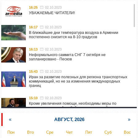
16:25
02.10.2023
УВАЖАЕМЫЕ ЧИТАТЕЛИ!
16:17
02.10.2023
В ближайшие дни температура воздуха в Армении
постепенно снизится на 8-10 градусов
16:13
02.10.2023
Неформального саммита СНГ 7 октября не
запланировано - Песков
15:43
02.10.2023
Иран за развитие полезных для региона транспортных
коммуникаций, но не за изменения международных
границ
15:10
02.10.2023
Кроме увеличения помощи, необходимы меры по
пресечению угроз Азербайджана: испанский депутат
приехал в Горис
«
АВГУСТ, 2026
»
14:54
02.10.2023
Азербайджан обстреляли автомобиль ВС Армении,
Пон
Вто
Сре
Чет
Пят
Суб
Вос
перевозивший продовольствие