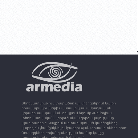
Տեղեկատվություն տարածող այլ միջոցներում կայքի
հրապարակումների մասնակի կամ ամբողջական
վերահրապարակման դեպքում հղումը «Արմեդիա»
տեղեկատվական, վերլուծական գործակալությանը
պարտադիր է: Կայքում արտահայտված կարծիքները
կարող են չհամընկնել խմբագրության տեսակետների հետ:
Գովազդների բովանդակության համար կայքը
պատասխանատվություն չի կրում: