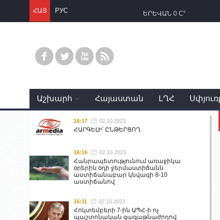
ՀԱՅ
РУС
ԵՐԵՎԱՆ
0 C°
Աշխարհ
Հայաստան
ԼՂՀ
Սփյուռ
16:17
02.10.2023
ՀԱՐԳԵԼԻ՛ ԸՆԹԵՐՑՈՂ
16:16
02.10.2023
Հանրապետությունում առաջիկա
օրերին օդի ջերմաստիճանն
աստիճանաբար կնվազի 8-10
աստիճանով
16:11
02.10.2023
Հոկտեմբերի 7-ին ԱՊՀ-ի ոչ
պաշտոնական գագաթնաժողով