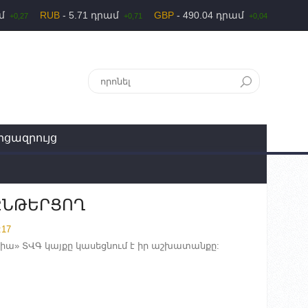
ամ
RUB
- 5.71 դրամ
GBP
- 490.04 դրամ
+0,27
+0,71
+0,04
րցազրույց
 ԸՆԹԵՐՑՈՂ
:17
դիա» ՏՎԳ կայքը կասեցնում է իր աշխատանքը: