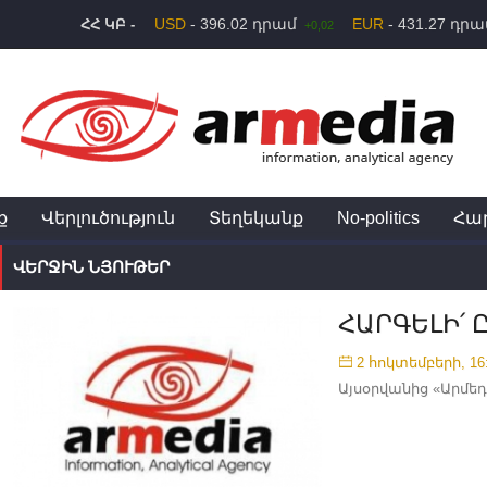
USD
- 396.02 դրամ
EUR
- 431.27 դր
ՀՀ ԿԲ -
+0,02
ք
Վերլուծություն
Տեղեկանք
No-politics
Հա
ՎԵՐՋԻՆ ՆՅՈՒԹԵՐ
ՀԱՐԳԵԼԻ՛
2 հոկտեմբերի, 16
Այսօրվանից «Արմե