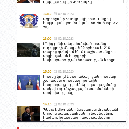
նախատեսված չէ. Պեսկով
16:10
02.10.2023
Ադրբեջանի ԶՈՒ կրակի հետևանքով
հայկական կողմում կան տուժածներ․ ՀՀ
ՊՆ
16:00
02.10.2023
ԼՂ-ից բռնի տեղահանված առանց
ուղեկցողի մնացած 20 երեխա և 216
տարեց գտնվում են ՀՀ աշխատանքի և
սոցիալական հարցերի
նախարարության հոգածության ներքո
15:30
02.10.2023
Իրանը կողմ է տարածաշրջանի համար
շահավետ տրանսպորտային
հաղորդակցությունների զարգացմանը,
սակայն ոչ՝ միջազգային սահմանների
փոփոխությանը
15:10
02.10.2023
Պետք է միջոցներ ձեռնարկել Ադրբեջանի
կողմից սպառնալիքները կասեցնելու
համար. իսպանացի պատգամավորը
Գորիսում է