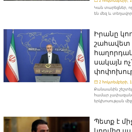
2 հոկտեմբերի, 1
Կան տարեցներ, ո
են մեզ և տեղավոր
Իրանը կո
շահավետ
հաղորդակ
սակայն ո
փոփոխու
2 հոկտեմբերի, 1
Քանաանին շեշտել
համար չափազանց կ
երկխոսության միջ
Պետք է մի
կողմից ս