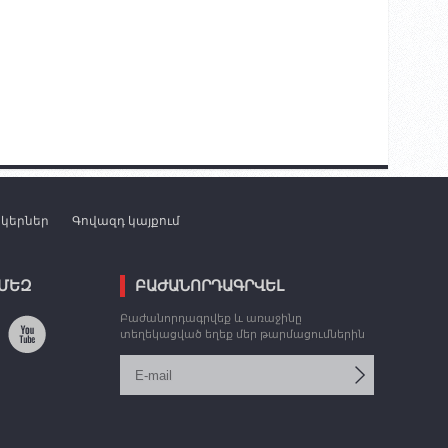
նկերներ
Գովազդ կայքում
 ՄԵԶ
ԲԱԺԱՆՈՐԴԱԳՐՎԵԼ
Բաժանորդագրվեք և առաջինը
տեղեկացված եղեք մեր թարմացումներին