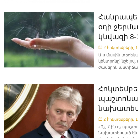
Հանրապետ
օդի ջեր
կնվազի 8
2 հոկտեմբերի, 1
Այս մասին տեղեկ
կենտրոնը՝ նշելով,
ժամերին աստիճան
Հոկտեմբեր
պաշտոնա
նախատեսվ
2 հոկտեմբերի, 1
«Ոչ, 7-ին ոչ պա
Նախատեսված են ա