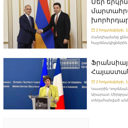
Մեր երկրն
մարտահրա
խորհրդար
2 հոկտեմբերի, 1
Հանդիպմանը քննա
հայրենակիցներին
Ֆրանսիայ
Հայաստա
2 հոկտեմբերի, 1
Կատրին Կոլոննա
Արարատ Միրզոյան
տեղահանված ան