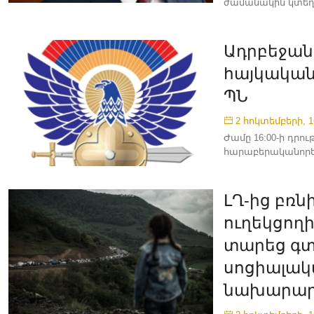
ժամանակին կտեղեկ
Ադրբեջան
հայկական
ՊՆ
2 հոկտեմբերի, 1
Ժամը 16:00-ի դրո
հարաբերականորեն
ԼՂ-ից բռ
ուղեկցողի
տարեց գտ
սոցիալակ
նախարարո