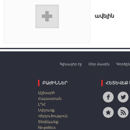
ավելին
Գլխավոր էջ
Մեր մասին
Գործը
ԲԱԺԻՆՆԵՐ
ՀԵՏԵՎԵՔ
Աշխարհ
Հայաստան
ԼՂՀ
Սփյուռք
Վերլուծություն
Տեղեկանք
No-politics