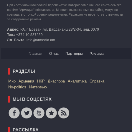
При частичной или полной перепечатке материалов с нашего сайта ссылка
на ИАА "Армедиа" обязательна. Мнения, высказанные на сайте, могут не
совпадать с точкой зрения редколлегии. Редакция не несет ответственности
за содержание реклам.
Адрес:
РА, г. Ереван, ул. Вардананц 28/2-34, инд. 0070
Тел.:
+374 10 537259
Эл. Почта:
info@armedia.am
Главная
О нас
Партнеры
Реклама
РАЗДЕЛЫ
Mир
Армения
НКР
Диаспора
Аналитика
Справка
No-politics
Интервью
МЫ В СОЦСЕТЯХ
РАССЫЛКА