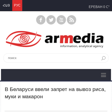
ՀԱՅ
РУС
ЕРЕВАН
0 C°
В Беларуси ввели запрет на вывоз риса,
муки и макарон