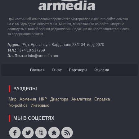
При частичной или полной перепечатке материалов с нашего сайта ссылка
на ИАА "Армедиа" обязательна. Мнения, высказанные на сайте, могут не
совпадать с точкой зрения редколлегии. Редакция не несет ответственности
за содержание реклам.
Адрес:
РА, г. Ереван, ул. Вардананц 28/2-34, инд. 0070
Тел.:
+374 10 537259
Эл. Почта:
info@armedia.am
Главная
О нас
Партнеры
Реклама
РАЗДЕЛЫ
Mир
Армения
НКР
Диаспора
Аналитика
Справка
No-politics
Интервью
МЫ В СОЦСЕТЯХ