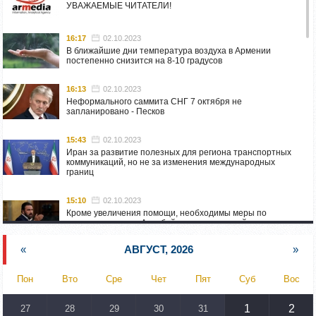
УВАЖАЕМЫЕ ЧИТАТЕЛИ!
16:17
02.10.2023
В ближайшие дни температура воздуха в Армении
постепенно снизится на 8-10 градусов
16:13
02.10.2023
Неформального саммита СНГ 7 октября не
запланировано - Песков
15:43
02.10.2023
Иран за развитие полезных для региона транспортных
коммуникаций, но не за изменения международных
границ
15:10
02.10.2023
Кроме увеличения помощи, необходимы меры по
пресечению угроз Азербайджана: испанский депутат
приехал в Горис
«
АВГУСТ, 2026
»
14:54
02.10.2023
Азербайджан обстреляли автомобиль ВС Армении,
Пон
Вто
Сре
Чет
Пят
Суб
Вос
перевозивший продовольствие
1
2
27
28
29
30
31
14:46
02.10.2023