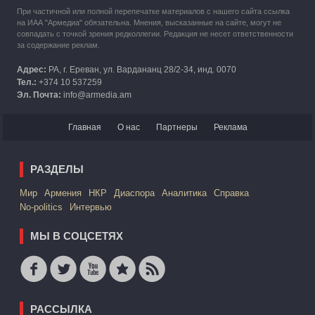
При частичной или полной перепечатке материалов с нашего сайта ссылка
на ИАА "Армедиа" обязательна. Мнения, высказанные на сайте, могут не
совпадать с точкой зрения редколлегии. Редакция не несет ответственности
за содержание реклам.
Адрес:
РА, г. Ереван, ул. Вардананц 28/2-34, инд. 0070
Тел.:
+374 10 537259
Эл. Почта:
info@armedia.am
Главная
О нас
Партнеры
Реклама
РАЗДЕЛЫ
Mир
Армения
НКР
Диаспора
Аналитика
Справка
No-politics
Интервью
МЫ В СОЦСЕТЯХ
РАССЫЛКА