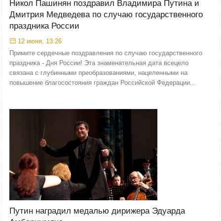
Никол Пашинян поздравил Владимира Путина и
Дмитрия Медведева по случаю государственного
праздника России
12 июня, 13:26
Примите сердечные поздравления по случаю государственного
праздника - Дня России! Эта знаменательная дата всецело
связана с глубинными преобразованиями, нацеленными на
повышение благосостояния граждан Российской Федерации...
Путин наградил медалью дирижера Эдуарда