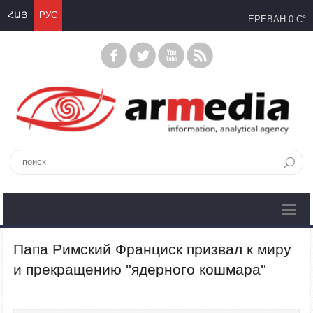
ՀԱՅ
РУС
ЕРЕВАН
0 C°
Папа Римский Франциск призвал к миру
и прекращению ''ядерного кошмара''