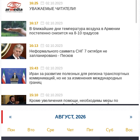
16:25
02.10.2023
УВАЖАЕМЫЕ ЧИТАТЕЛИ!
16:17
02.10.2023
В ближайшие дни температура воздуха в Армении
постепенно снизится на 8-10 градусов
16:13
02.10.2023
Неформального саммита СНГ 7 октября не
запланировано - Песков
15:43
02.10.2023
Иран за развитие полезных для региона транспортных
коммуникаций, но не за изменения международных
границ
15:10
02.10.2023
Кроме увеличения помощи, необходимы меры по
пресечению угроз Азербайджана: испанский депутат
приехал в Горис
«
АВГУСТ, 2026
»
14:54
02.10.2023
Азербайджан обстреляли автомобиль ВС Армении,
Пон
Вто
Сре
Чет
Пят
Суб
Вос
перевозивший продовольствие