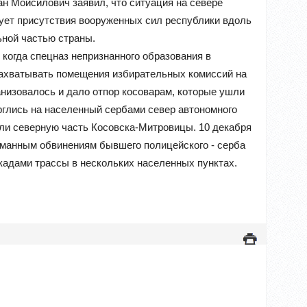
н Мойсилович заявил, что ситуация на севере
бует присутствия вооруженных сил республики вдоль
ной частью страны.
 когда спецназ непризнанного образования в
захватывать помещения избирательных комиссий на
анизовалось и дало отпор косоварам, которые ушли
орглись на населенный сербами север автономного
ли северную часть Косовска-Митровицы. 10 декабря
уманным обвинениям бывшего полицейского - серба
кадами трассы в нескольких населенных пунктах.