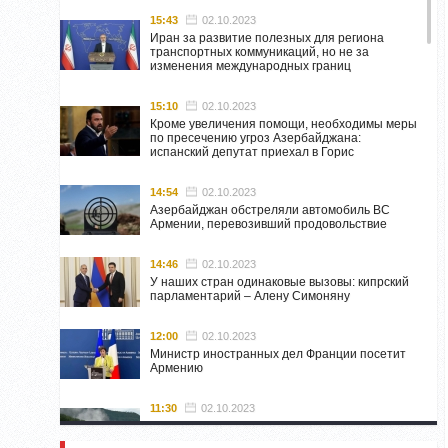
15:43
02.10.2023
Иран за развитие полезных для региона
транспортных коммуникаций, но не за
изменения международных границ
15:10
02.10.2023
Кроме увеличения помощи, необходимы меры
по пресечению угроз Азербайджана:
испанский депутат приехал в Горис
14:54
02.10.2023
Азербайджан обстреляли автомобиль ВС
Армении, перевозивший продовольствие
14:46
02.10.2023
У наших стран одинаковые вызовы: кипрский
парламентарий – Алену Симоняну
12:00
02.10.2023
Министр иностранных дел Франции посетит
Армению
11:30
02.10.2023
Самвел Шахраманян и группа ответственных
лиц останутся в Нагорном Карабахе до