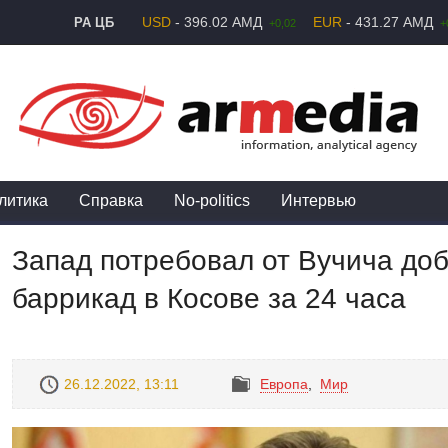
USD
- 396.02 АМД
EUR
- 431.27 АМД
РА ЦБ
+0,02
+
литика
Справка
No-politics
Интервью
Запад потребовал от Вучича доб
баррикад в Косове за 24 часа
26.12.2022, 13:11
Европа
,
Mир