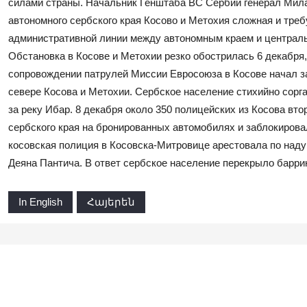
силами страны. Начальник Генштаба ВС Сербии генерал Мила
автономного сербского края Косово и Метохия сложная и тре
административной линии между автономным краем и централь
Обстановка в Косове и Метохии резко обострилась 6 декабря,
сопровождении патрулей Миссии Евросоюза в Косове начал 
севере Косова и Метохии. Сербское население стихийно сорг
за реку Ибар. 8 декабря около 350 полицейских из Косова вт
сербского края на бронированных автомобилях и заблокирова
косовская полиция в Косовска-Митровице арестовала по над
Деяна Пантича. В ответ сербское население перекрыло барри
In English
Հայերեն