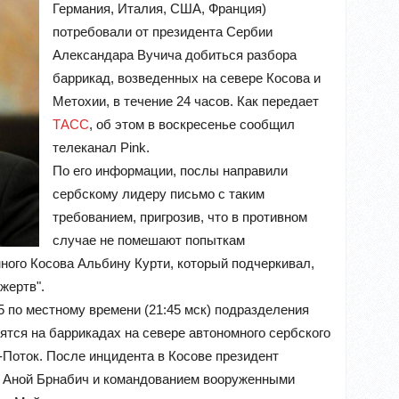
Германия, Италия, США, Франция)
потребовали от президента Сербии
Александара Вучича добиться разбора
баррикад, возведенных на севере Косова и
Метохии, в течение 24 часов. Как передает
ТАСС
, об этом в воскресенье сообщил
телеканал Pink.
По его информации, послы направили
сербскому лидеру письмо с таким
требованием, пригрозив, что в противном
случае не помешают попыткам
ного Косова Альбину Курти, который подчеркивал,
жертв".
5 по местному времени (21:45 мск) подразделения
ятся на баррикадах на севере автономного сербского
-Поток. После инцидента в Косове президент
м Аной Брнабич и командованием вооруженными