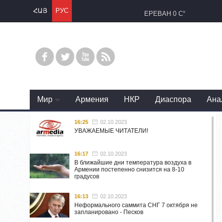
ՀԱՅ
РУС
ЕРЕВАН
0 C°
Mир
Армения
НКР
Диаспора
Ана
16:25
02.10.2023
УВАЖАЕМЫЕ ЧИТАТЕЛИ!
16:17
02.10.2023
В ближайшие дни температура воздуха в
Армении постепенно снизится на 8-10
градусов
16:13
02.10.2023
Неформального саммита СНГ 7 октября не
запланировано - Песков