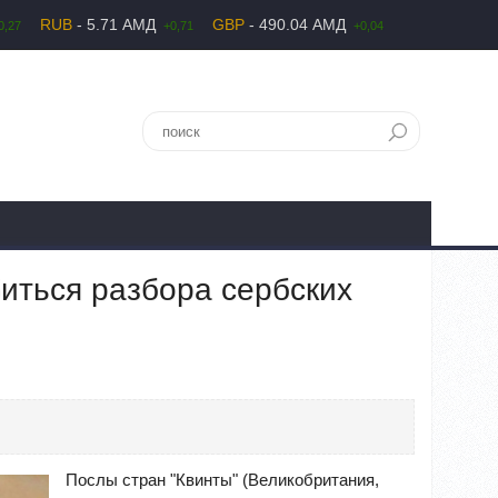
RUB
- 5.71 АМД
GBP
- 490.04 АМД
0,27
+0,71
+0,04
иться разбора сербских
Послы стран "Квинты" (Великобритания,