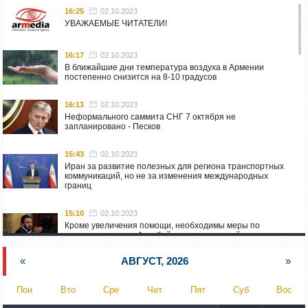
16:25
02.10.2023
УВАЖАЕМЫЕ ЧИТАТЕЛИ!
16:17
02.10.2023
В ближайшие дни температура воздуха в Армении
постепенно снизится на 8-10 градусов
16:13
02.10.2023
Неформального саммита СНГ 7 октября не
запланировано - Песков
15:43
02.10.2023
Иран за развитие полезных для региона транспортных
коммуникаций, но не за изменения международных
границ
15:10
02.10.2023
Кроме увеличения помощи, необходимы меры по
пресечению угроз Азербайджана: испанский депутат
приехал в Горис
«
АВГУСТ, 2026
»
14:54
02.10.2023
Азербайджан обстреляли автомобиль ВС Армении,
Пон
Вто
Сре
Чет
Пят
Суб
Вос
перевозивший продовольствие