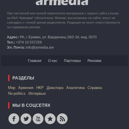
При частичной или полной перепечатке материалов с нашего сайта ссылка
на ИАА "Армедиа" обязательна. Мнения, высказанные на сайте, могут не
совпадать с точкой зрения редколлегии. Редакция не несет ответственности
за содержание реклам.
Адрес:
РА, г. Ереван, ул. Вардананц 28/2-34, инд. 0070
Тел.:
+374 10 537259
Эл. Почта:
info@armedia.am
Главная
О нас
Партнеры
Реклама
РАЗДЕЛЫ
Mир
Армения
НКР
Диаспора
Аналитика
Справка
No-politics
Интервью
МЫ В СОЦСЕТЯХ