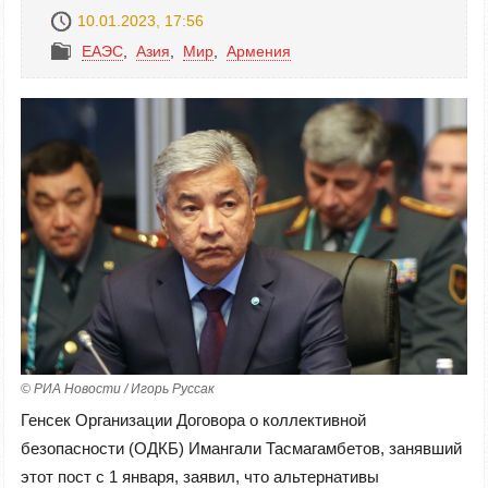
10.01.2023, 17:56
ЕАЭС
,
Азия
,
Mир
,
Армения
© РИА Новости / Игорь Руссак
Генсек Организации Договора о коллективной
безопасности (ОДКБ) Имангали Тасмагамбетов, занявший
этот пост с 1 января, заявил, что альтернативы