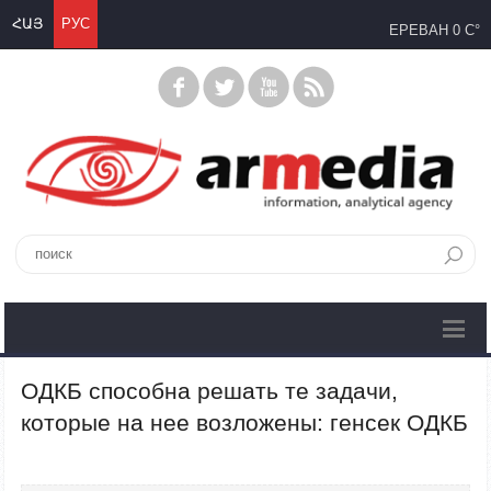
ՀԱՅ
РУС
ЕРЕВАН
0 C°
ОДКБ способна решать те задачи,
которые на нее возложены: генсек ОДКБ