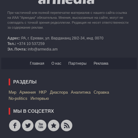
При частичной или полной перепечатке материалов с нашего сайта ссылка
на ИАА "Армедиа" обязательна. Мнения, высказанные на сайте, могут не
совпадать с точкой зрения редколлегии. Редакция не несет ответственности
за содержание реклам.
Адрес:
РА, г. Ереван, ул. Вардананц 28/2-34, инд. 0070
Тел.:
+374 10 537259
Эл. Почта:
info@armedia.am
Главная
О нас
Партнеры
Реклама
РАЗДЕЛЫ
Mир
Армения
НКР
Диаспора
Аналитика
Справка
No-politics
Интервью
МЫ В СОЦСЕТЯХ