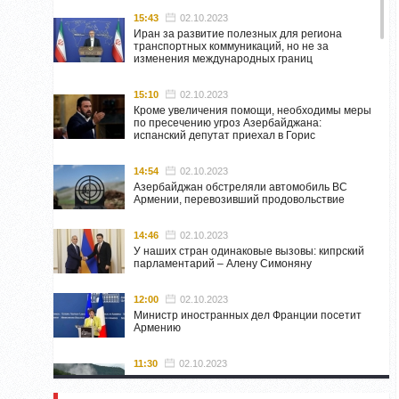
15:43
02.10.2023
Иран за развитие полезных для региона
транспортных коммуникаций, но не за
изменения международных границ
15:10
02.10.2023
Кроме увеличения помощи, необходимы меры
по пресечению угроз Азербайджана:
испанский депутат приехал в Горис
14:54
02.10.2023
Азербайджан обстреляли автомобиль ВС
Армении, перевозивший продовольствие
14:46
02.10.2023
У наших стран одинаковые вызовы: кипрский
парламентарий – Алену Симоняну
12:00
02.10.2023
Министр иностранных дел Франции посетит
Армению
11:30
02.10.2023
Самвел Шахраманян и группа ответственных
лиц останутся в Нагорном Карабахе до