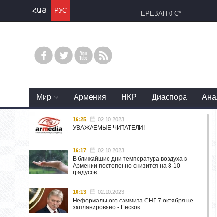
ՀԱՅ
РУС
ЕРЕВАН
0 C°
Mир
Армения
НКР
Диаспора
Ана
16:25
02.10.2023
УВАЖАЕМЫЕ ЧИТАТЕЛИ!
16:17
02.10.2023
В ближайшие дни температура воздуха в
Армении постепенно снизится на 8-10
градусов
16:13
02.10.2023
Неформального саммита СНГ 7 октября не
запланировано - Песков