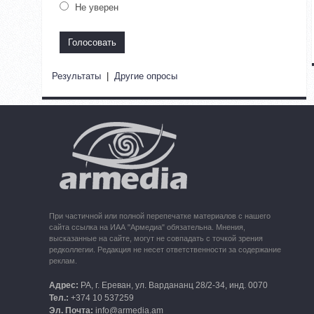
Не уверен
Результаты
|
Другие опросы
При частичной или полной перепечатке материалов с нашего
сайта ссылка на ИАА "Армедиа" обязательна. Мнения,
высказанные на сайте, могут не совпадать с точкой зрения
редколлегии. Редакция не несет ответственности за содержание
реклам.
Адрес:
РА, г. Ереван, ул. Вардананц 28/2-34, инд. 0070
Тел.:
+374 10 537259
Эл. Почта:
info@armedia.am