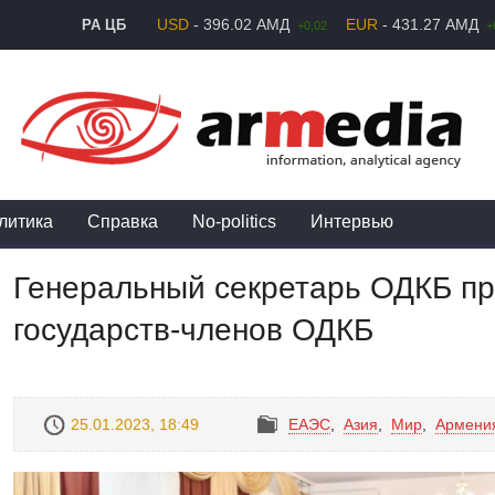
USD
- 396.02 АМД
EUR
- 431.27 АМД
РА ЦБ
+0,02
+
литика
Справка
No-politics
Интервью
Генеральный секретарь ОДКБ пр
государств-членов ОДКБ
25.01.2023, 18:49
ЕАЭС
,
Азия
,
Mир
,
Армени