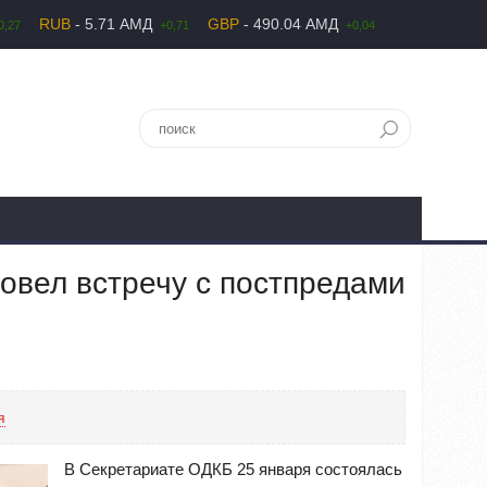
RUB
- 5.71 АМД
GBP
- 490.04 АМД
0,27
+0,71
+0,04
овел встречу с постпредами
я
В Секретариате ОДКБ 25 января состоялась