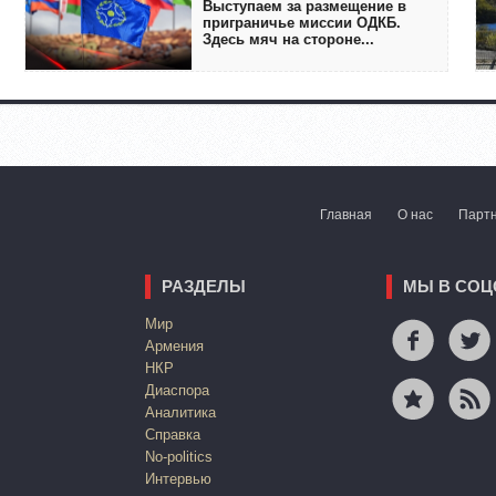
Выступаем за размещение в
приграничье миссии ОДКБ.
Здесь мяч на стороне...
Главная
О нас
Парт
РАЗДЕЛЫ
МЫ В СОЦ
Mир
Армения
НКР
Диаспора
Аналитика
Справка
No-politics
Интервью