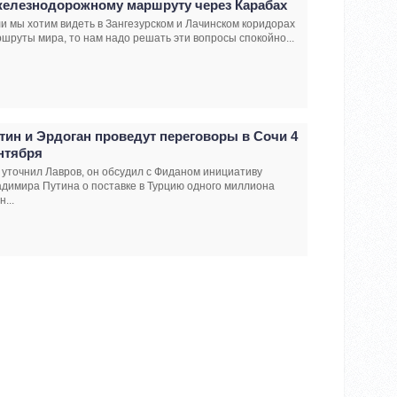
железнодорожному маршруту через Карабах
и мы хотим видеть в Зангезурском и Лачинском коридорах
шруты мира, то нам надо решать эти вопросы спокойно...
тин и Эрдоган проведут переговоры в Сочи 4
нтября
 уточнил Лавров, он обсудил с Фиданом инициативу
димира Путина о поставке в Турцию одного миллиона
н...