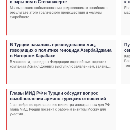
с взрывом в Степанакерте
к 
Мы выражаем соболезнования родственникам погибших в
Есл
результате этого трагического происшествия и желаем
мар
скорейшего...
В Турции начались преследования лиц,
Пу
говорящих о политике геноцида Азербайджана
се
в Нагорном Карабахе
Как
Вла
В частности, президент Федерации евразийских тюркских
тон
компаний Исмаил Дженгиз выступил с заявлением, заявив,...
Главы МИД РФ и Турции обсудят вопрос
возобновления армяно-турецких отношений
1 сентября по приглашению министра иностранных дел РФ
глава МИД Турции посетит с рабочим визитом Москву для
участия...