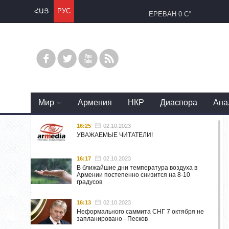
ՀԱՅ
РУС
ЕРЕВАН
0 C°
Mир
Армения
НКР
Диаспора
Ана
16:25
02.10.2023
УВАЖАЕМЫЕ ЧИТАТЕЛИ!
16:17
02.10.2023
В ближайшие дни температура воздуха в
Армении постепенно снизится на 8-10
градусов
16:13
02.10.2023
Неформального саммита СНГ 7 октября не
запланировано - Песков