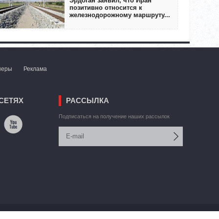
Эрдоган заявил, что Иран
позитивно относится к
железнодорожному маршруту...
неры
Реклама
СЕТЯХ
РАССЫЛКА
Подписаться на получение наших рассылок
Автор сайта:
В. Торосян