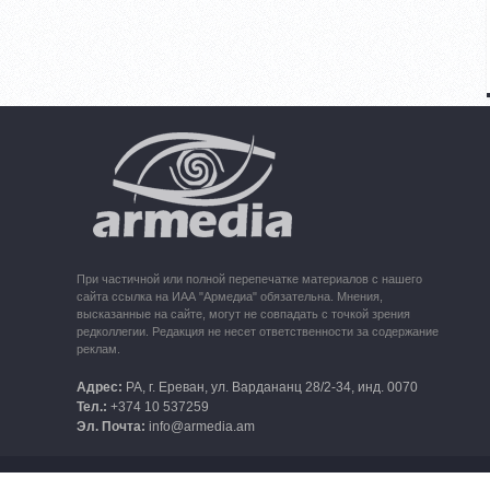
При частичной или полной перепечатке материалов с нашего
сайта ссылка на ИАА "Армедиа" обязательна. Мнения,
высказанные на сайте, могут не совпадать с точкой зрения
редколлегии. Редакция не несет ответственности за содержание
реклам.
Адрес:
РА, г. Ереван, ул. Вардананц 28/2-34, инд. 0070
Тел.:
+374 10 537259
Эл. Почта:
info@armedia.am
© 2006 -2026 АРМЕДИА ИАА Inc. Все права защищены