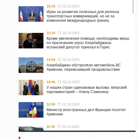
15:43
02.10.2023
Иран за развитие полезных для региона
транспортных коммуникаций, но не за
изменения международных границ
15:10
02.10.2023
Кроме увеличения помощи, необходимы меры
по пресечению угроз Азербайджана:
испанский депутат приехал в Горис
14:54
02.10.2023
Азербайджан обстреляли автомобиль ВС
Армении, перевозивший продовольствие
14:46
02.10.2023
У наших стран одинаковые вызовы: кипрский
парламентарий – Алену Симоняну
12:00
02.10.2023
Министр иностранных дел Франции посетит
Армению
11:30
02.10.2023
Самвел Шахраманян и группа ответственных
лиц останутся в Нагорном Карабахе до