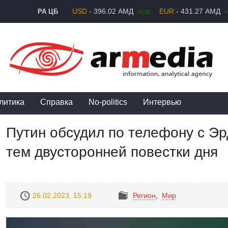
USD
- 396.02 АМД
EUR
- 431.27 АМД
РА ЦБ
+0,02
+
литика
Справка
No-politics
Интервью
Путин обсудил по телефону с Эр
тем двусторонней повестки дня
26.02.2023, 15:19
Регион
,
Mир