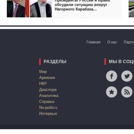
Президенты России и Ирана
обсудили ситуацию вокруг
Нагорного Карабаха...
Главная
О нас
Парт
РАЗДЕЛЫ
МЫ В СОЦ
Mир
Армения
НКР
Диаспора
Аналитика
Справка
No-politics
Интервью