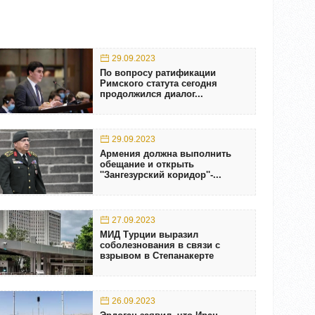
29.09.2023
По вопросу ратификации
Римского статута сегодня
продолжился диалог...
29.09.2023
Армения должна выполнить
обещание и открыть
''Зангезурский коридор''-...
27.09.2023
МИД Турции выразил
соболезнования в связи с
взрывом в Степанакерте
26.09.2023