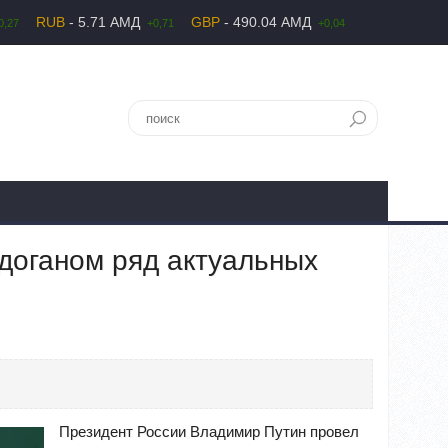
RUB
- 5.71 АМД
GBP
- 490.04 АМД
0,27
+0,71
+0,04
доганом ряд актуальных
Президент России Владимир Путин провел