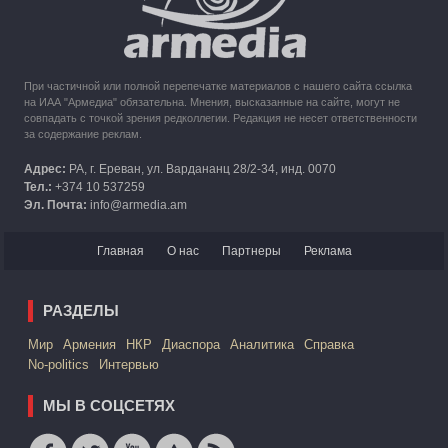
При частичной или полной перепечатке материалов с нашего сайта ссылка
на ИАА "Армедиа" обязательна. Мнения, высказанные на сайте, могут не
совпадать с точкой зрения редколлегии. Редакция не несет ответственности
за содержание реклам.
Адрес:
РА, г. Ереван, ул. Вардананц 28/2-34, инд. 0070
Тел.:
+374 10 537259
Эл. Почта:
info@armedia.am
Главная
О нас
Партнеры
Реклама
РАЗДЕЛЫ
Mир
Армения
НКР
Диаспора
Аналитика
Справка
No-politics
Интервью
МЫ В СОЦСЕТЯХ