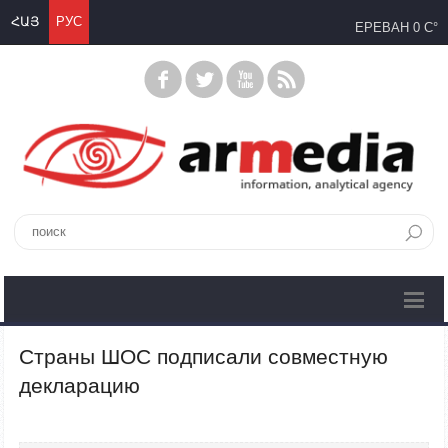
ՀԱՅ
РУС
ЕРЕВАН
0 C°
Страны ШОС подписали совместную
декларацию