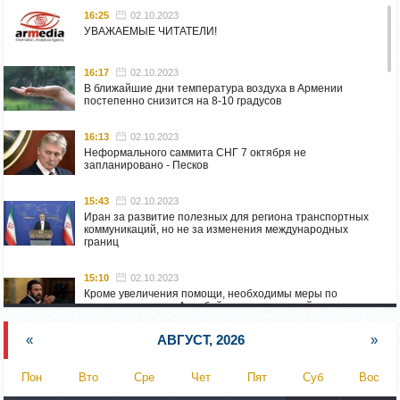
16:25
02.10.2023
УВАЖАЕМЫЕ ЧИТАТЕЛИ!
16:17
02.10.2023
В ближайшие дни температура воздуха в Армении
постепенно снизится на 8-10 градусов
16:13
02.10.2023
Неформального саммита СНГ 7 октября не
запланировано - Песков
15:43
02.10.2023
Иран за развитие полезных для региона транспортных
коммуникаций, но не за изменения международных
границ
15:10
02.10.2023
Кроме увеличения помощи, необходимы меры по
пресечению угроз Азербайджана: испанский депутат
приехал в Горис
«
АВГУСТ, 2026
»
14:54
02.10.2023
Азербайджан обстреляли автомобиль ВС Армении,
Пон
Вто
Сре
Чет
Пят
Суб
Вос
перевозивший продовольствие