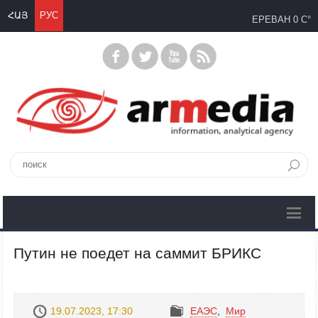
ՀԱՅ
РУС
ЕРЕВАН
0 C°
Путин не поедет на саммит БРИКС
19.07.2023, 17:30
ЕАЭС
,
Mир