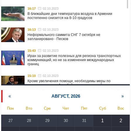
16:17
02.10.2023
В ближайшие дни температура воздуха в Армении
постепенно снизится на 8-10 градусов
16:13
02.10.2023
Неформального саммита СНГ 7 октября не
запланировано - Песков
15:43
02.10.2023
Иран за развитие полезных для региона транспортных
коммуникаций, но не за изменения международных
границ
15:10
02.10.2023
Кроме увеличения помощи, необходимы меры по
пресечению угроз Азербайджана: испанский депутат
приехал в Горис
«
АВГУСТ, 2026
»
14:54
02.10.2023
Азербайджан обстреляли автомобиль ВС Армении,
Пон
Вто
Сре
Чет
Пят
Суб
Вос
перевозивший продовольствие
1
2
27
28
29
30
31
14:46
02.10.2023
У наших стран одинаковые вызовы: кипрский