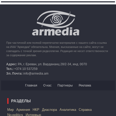
10:49
30.09.2023
Кипр рассматривает возможность размещения беженцев
из Карабаха
При частичной или полной перепечатке материалов с нашего сайта ссылка
на ИАА "Армедиа" обязательна. Мнения, высказанные на сайте, могут не
совпадать с точкой зрения редколлегии. Редакция не несет ответственности
за содержание реклам.
Адрес:
РА, г. Ереван, ул. Вардананц 28/2-34, инд. 0070
Тел.:
+374 10 537259
Эл. Почта:
info@armedia.am
Главная
О нас
Партнеры
Реклама
РАЗДЕЛЫ
Mир
Армения
НКР
Диаспора
Аналитика
Справка
No-politics
Интервью