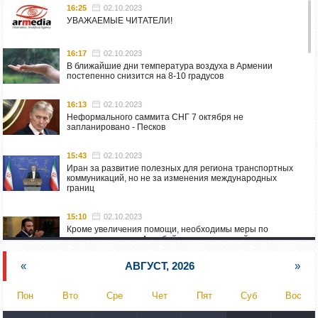
16:25
02.10.2023
УВАЖАЕМЫЕ ЧИТАТЕЛИ!
16:17
02.10.2023
В ближайшие дни температура воздуха в Армении
постепенно снизится на 8-10 градусов
16:13
02.10.2023
Неформального саммита СНГ 7 октября не
запланировано - Песков
15:43
02.10.2023
Иран за развитие полезных для региона транспортных
коммуникаций, но не за изменения международных
границ
15:10
02.10.2023
Кроме увеличения помощи, необходимы меры по
пресечению угроз Азербайджана: испанский депутат
приехал в Горис
«
АВГУСТ, 2026
»
14:54
02.10.2023
Азербайджан обстреляли автомобиль ВС Армении,
Пон
Вто
Сре
Чет
Пят
Суб
Вос
перевозивший продовольствие