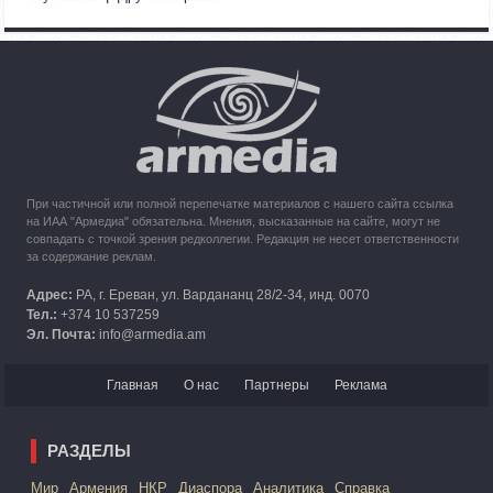
Азербайджана
10:49
30.09.2023
Кипр рассматривает возможность размещения беженцев
из Карабаха
При частичной или полной перепечатке материалов с нашего сайта ссылка
на ИАА "Армедиа" обязательна. Мнения, высказанные на сайте, могут не
совпадать с точкой зрения редколлегии. Редакция не несет ответственности
за содержание реклам.
Адрес:
РА, г. Ереван, ул. Вардананц 28/2-34, инд. 0070
Тел.:
+374 10 537259
Эл. Почта:
info@armedia.am
Главная
О нас
Партнеры
Реклама
РАЗДЕЛЫ
Mир
Армения
НКР
Диаспора
Аналитика
Справка