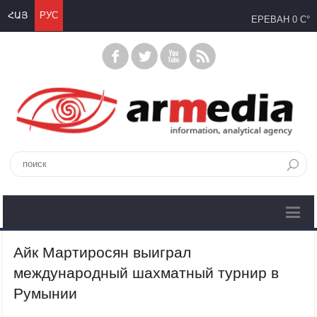
ՀԱՅ
РУС
ЕРЕВАН
0 C°
Айк Мартиросян выиграл
международный шахматный турнир в
Румынии