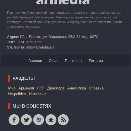
При частичной или полной перепечатке материалов с нашего сайта ссылка
на ИАА "Армедиа" обязательна. Мнения, высказанные на сайте, могут не
совпадать с точкой зрения редколлегии. Редакция не несет ответственности
за содержание реклам.
Адрес:
РА, г. Ереван, ул. Вардананц 28/2-34, инд. 0070
Тел.:
+374 10 537259
Эл. Почта:
info@armedia.am
Главная
О нас
Партнеры
Реклама
РАЗДЕЛЫ
Mир
Армения
НКР
Диаспора
Аналитика
Справка
No-politics
Интервью
МЫ В СОЦСЕТЯХ