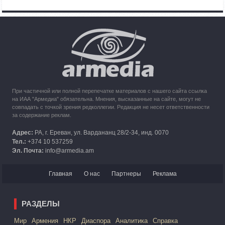
Азербайджана
10:49
30.09.2023
Кипр рассматривает возможность размещения беженцев
из Карабаха
При частичной или полной перепечатке материалов с нашего сайта ссылка
на ИАА "Армедиа" обязательна. Мнения, высказанные на сайте, могут не
совпадать с точкой зрения редколлегии. Редакция не несет ответственности
за содержание реклам.
Адрес:
РА, г. Ереван, ул. Вардананц 28/2-34, инд. 0070
Тел.:
+374 10 537259
Эл. Почта:
info@armedia.am
Главная
О нас
Партнеры
Реклама
РАЗДЕЛЫ
Mир
Армения
НКР
Диаспора
Аналитика
Справка