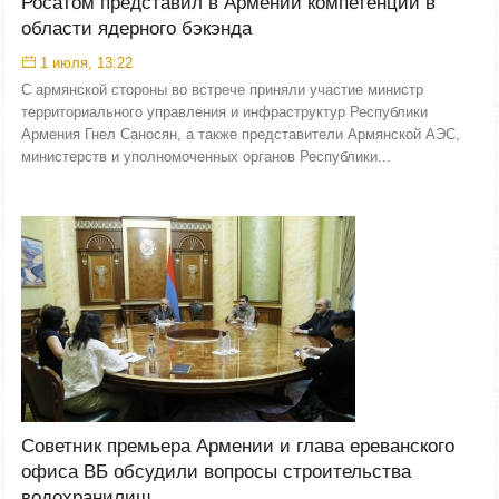
Росатом представил в Армении компетенции в
области ядерного бэкэнда
1 июля, 13:22
С армянской стороны во встрече приняли участие министр
территориального управления и инфраструктур Республики
Армения Гнел Саносян, а также представители Армянской АЭС,
министерств и уполномоченных органов Республики...
Советник премьера Армении и глава ереванского
офиса ВБ обсудили вопросы строительства
водохранилищ