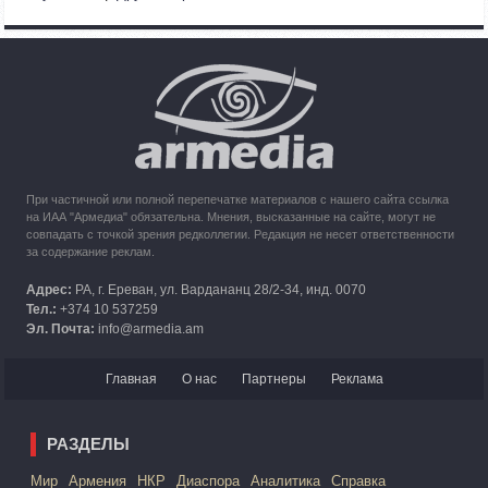
Азербайджана
10:49
30.09.2023
Кипр рассматривает возможность размещения беженцев
из Карабаха
При частичной или полной перепечатке материалов с нашего сайта ссылка
на ИАА "Армедиа" обязательна. Мнения, высказанные на сайте, могут не
совпадать с точкой зрения редколлегии. Редакция не несет ответственности
за содержание реклам.
Адрес:
РА, г. Ереван, ул. Вардананц 28/2-34, инд. 0070
Тел.:
+374 10 537259
Эл. Почта:
info@armedia.am
Главная
О нас
Партнеры
Реклама
РАЗДЕЛЫ
Mир
Армения
НКР
Диаспора
Аналитика
Справка