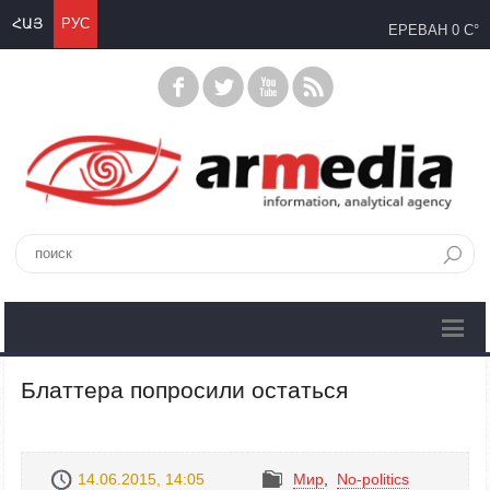
ՀԱՅ
РУС
ЕРЕВАН
0 C°
Блаттера попросили остаться
14.06.2015, 14:05
Mир
,
No-politics