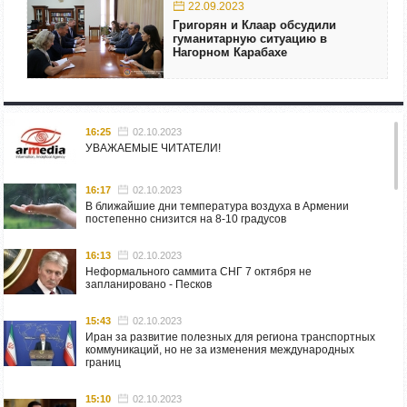
22.09.2023
Григорян и Клаар обсудили
гуманитарную ситуацию в
Нагорном Карабахе
16:25
02.10.2023
УВАЖАЕМЫЕ ЧИТАТЕЛИ!
16:17
02.10.2023
В ближайшие дни температура воздуха в Армении
постепенно снизится на 8-10 градусов
16:13
02.10.2023
Неформального саммита СНГ 7 октября не
запланировано - Песков
15:43
02.10.2023
Иран за развитие полезных для региона транспортных
коммуникаций, но не за изменения международных
границ
15:10
02.10.2023