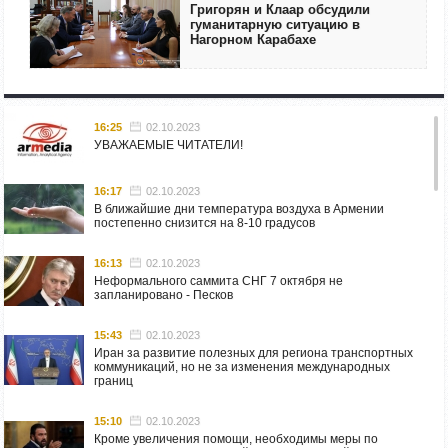
Григорян и Клаар обсудили
гуманитарную ситуацию в
Нагорном Карабахе
16:25
02.10.2023
УВАЖАЕМЫЕ ЧИТАТЕЛИ!
16:17
02.10.2023
В ближайшие дни температура воздуха в Армении
постепенно снизится на 8-10 градусов
16:13
02.10.2023
Неформального саммита СНГ 7 октября не
запланировано - Песков
15:43
02.10.2023
Иран за развитие полезных для региона транспортных
коммуникаций, но не за изменения международных
границ
15:10
02.10.2023
Кроме увеличения помощи, необходимы меры по