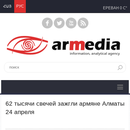
ՀԱՅ
РУС
ЕРЕВАН
0 C°
62 тысячи свечей зажгли армяне Алматы
24 апреля