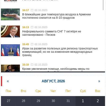
16:17
02.10.2023
В ближайшие дни температура воздуха в Армении
постепенно снизится на 8-10 градусов
16:13
02.10.2023
Неформального саммита СНГ 7 октября не
запланировано - Песков
15:43
02.10.2023
Иран за развитие полезных для региона транспортных
коммуникаций, но не за изменения международных
границ
15:10
02.10.2023
Кроме увеличения помощи, необходимы меры по
пресечению угроз Азербайджана: испанский депутат
приехал в Горис
«
АВГУСТ, 2026
»
14:54
02.10.2023
Азербайджан обстреляли автомобиль ВС Армении,
Пон
Вто
Сре
Чет
Пят
Суб
Вос
перевозивший продовольствие
1
2
27
28
29
30
31
14:46
02.10.2023