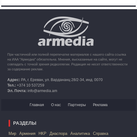
Азербайджана
10:49
30.09.2023
Кипр рассматривает возможность размещения беженцев
из Карабаха
При частичной или полной перепечатке материалов с нашего сайта ссылка
на ИАА "Армедиа" обязательна. Мнения, высказанные на сайте, могут не
совпадать с точкой зрения редколлегии. Редакция не несет ответственности
за содержание реклам.
Адрес:
РА, г. Ереван, ул. Вардананц 28/2-34, инд. 0070
Тел.:
+374 10 537259
Эл. Почта:
info@armedia.am
Главная
О нас
Партнеры
Реклама
РАЗДЕЛЫ
Mир
Армения
НКР
Диаспора
Аналитика
Справка