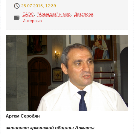
25.07.2015, 12:39
ЕАЭС
,
"Армедиа" и мир
,
Диаспора
,
Интервью
A
ртем Серобян
активист армянской общины Алматы