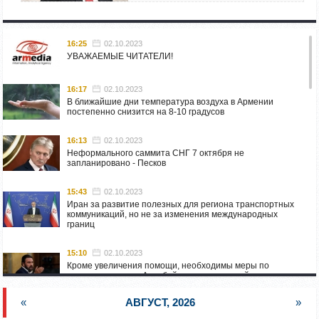
16:25
02.10.2023
УВАЖАЕМЫЕ ЧИТАТЕЛИ!
16:17
02.10.2023
В ближайшие дни температура воздуха в Армении
постепенно снизится на 8-10 градусов
16:13
02.10.2023
Неформального саммита СНГ 7 октября не
запланировано - Песков
15:43
02.10.2023
Иран за развитие полезных для региона транспортных
коммуникаций, но не за изменения международных
границ
15:10
02.10.2023
Кроме увеличения помощи, необходимы меры по
пресечению угроз Азербайджана: испанский депутат
приехал в Горис
«
АВГУСТ, 2026
»
14:54
02.10.2023